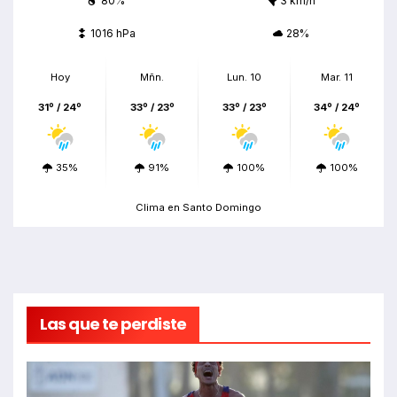
80%
3 km/h
1016 hPa
28%
Hoy
Mñn.
Lun. 10
Mar. 11
31º / 24º
33º / 23º
33º / 23º
34º / 24º
35%
91%
100%
100%
Clima en Santo Domingo
Las que te perdiste