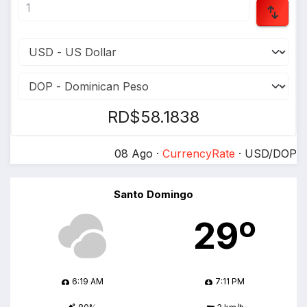
RD$58.1838
08 Ago ·
CurrencyRate
· USD/DOP
Santo Domingo
29º
6:19 AM
7:11 PM