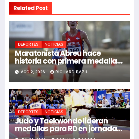
Related Post
DEPORTES
NOTICIAS
Maratonista Abreu hace
historia con primera medalla
en Juegos Santo Domingo
AGO 2, 2026
RICHARD BAZIL
2026
DEPORTES
NOTICIAS
Judo y Taekwondo lideran
medallas para RD en jornada
de Juego Santo Domingo 2026