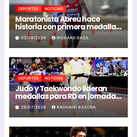
DEPORTES
NOTICIAS
Maratonista Abreu hace
historia con primera medalla
en Juegos Santo Domingo
02/08/2026
RICHARD BAZIL
2026
DEPORTES
NOTICIAS
Judo y Taekwondo lideran
medallas para RD en jornada
de Juego Santo Domingo 2026
26/07/2026
RADHAISI BASORA