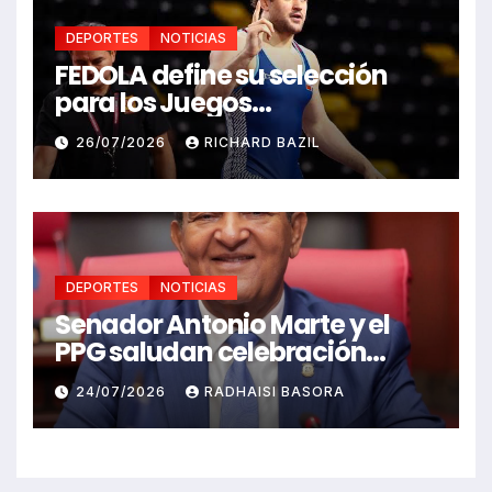
DEPORTES
NOTICIAS
FEDOLA define su selección
para los Juegos
Centroamericanos y del
26/07/2026
RICHARD BAZIL
Caribe Santo Domingo 2026
DEPORTES
NOTICIAS
Senador Antonio Marte y el
PPG saludan celebración
Juegos Centroamericanos
24/07/2026
RADHAISI BASORA