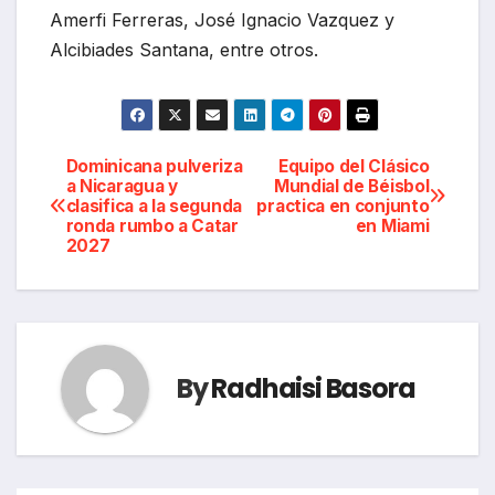
Amerfi Ferreras, José Ignacio Vazquez y
Alcibiades Santana, entre otros.
Navegación
Dominicana pulveriza
Equipo del Clásico
a Nicaragua y
Mundial de Béisbol
clasifica a la segunda
practica en conjunto
de
ronda rumbo a Catar
en Miami
2027
entradas
By
Radhaisi Basora