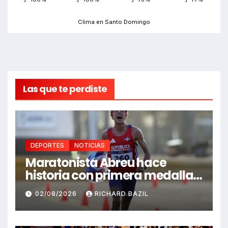
Clima en Santo Domingo
Las que te perdiste
DEPORTES
NOTICIAS
Maratonista Abreu hace
historia con primera medalla
en Juegos Santo Domingo
02/08/2026
RICHARD BAZIL
2026