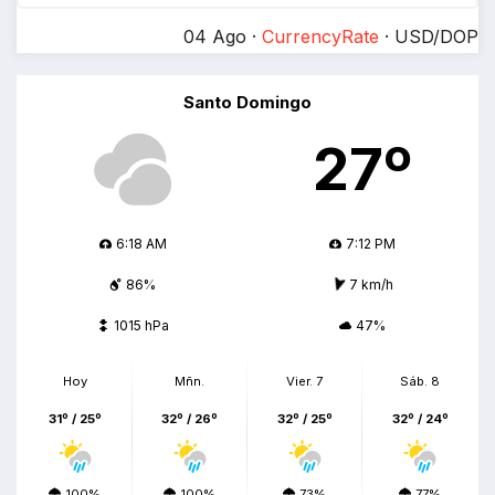
04 Ago ·
CurrencyRate
· USD/DOP
Santo Domingo
27º
6:18 AM
7:12 PM
86%
7 km/h
1015 hPa
47%
Hoy
Mñn.
Vier. 7
Sáb. 8
31º / 25º
32º / 26º
32º / 25º
32º / 24º
100%
100%
73%
77%