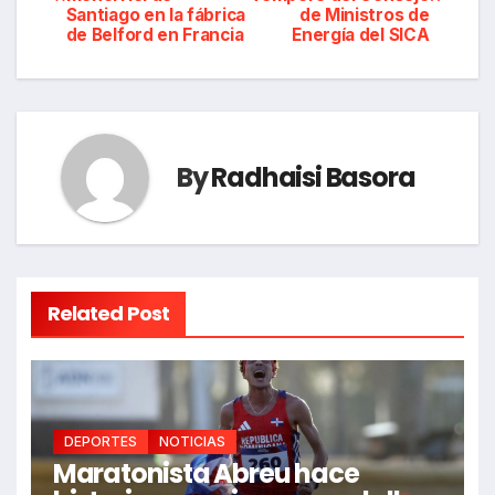
de
Santiago en la fábrica
de Ministros de
de Belford en Francia
Energía del SICA
entradas
By
Radhaisi Basora
Related Post
DEPORTES
NOTICIAS
Maratonista Abreu hace