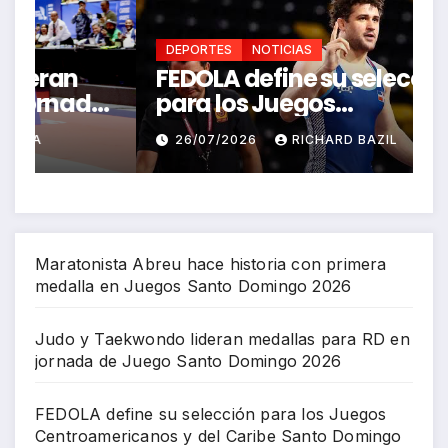
DEPORTES
NOTICIAS
FEDOLA define su selección
S
a
para los Juegos
P
Centroamericanos y del
J
26/07/2026
RICHARD BAZIL
Caribe Santo Domingo 2026
Maratonista Abreu hace historia con primera
medalla en Juegos Santo Domingo 2026
Judo y Taekwondo lideran medallas para RD en
jornada de Juego Santo Domingo 2026
FEDOLA define su selección para los Juegos
Centroamericanos y del Caribe Santo Domingo