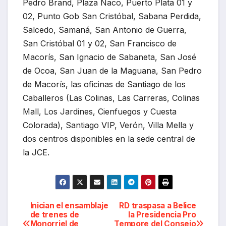
Pedro Brand, Plaza Naco, Puerto Plata 01 y
02, Punto Gob San Cristóbal, Sabana Perdida,
Salcedo, Samaná, San Antonio de Guerra,
San Cristóbal 01 y 02, San Francisco de
Macorís, San Ignacio de Sabaneta, San José
de Ocoa, San Juan de la Maguana, San Pedro
de Macorís, las oficinas de Santiago de los
Caballeros (Las Colinas, Las Carreras, Colinas
Mall, Los Jardines, Cienfuegos y Cuesta
Colorada), Santiago VIP, Verón, Villa Mella y
dos centros disponibles en la sede central de
la JCE.
Navegación
Inician el ensamblaje
RD traspasa a Belice
de trenes de
la Presidencia Pro
Monorriel de
Tempore del Consejo