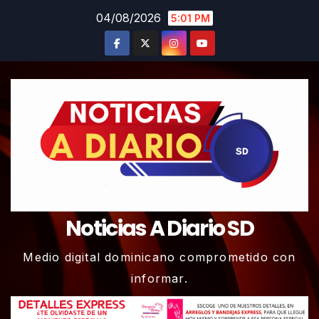
Skip
04/08/2026
5:01 PM
to
content
Noticias A Diario SD
Medio digital dominicano comprometido con
informar.