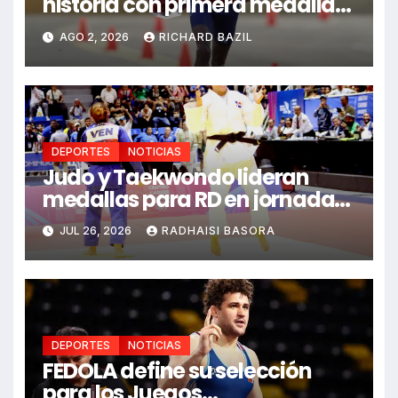
historia con primera medalla
en Juegos Santo Domingo
AGO 2, 2026
RICHARD BAZIL
2026
DEPORTES
NOTICIAS
Judo y Taekwondo lideran
medallas para RD en jornada
de Juego Santo Domingo 2026
JUL 26, 2026
RADHAISI BASORA
DEPORTES
NOTICIAS
FEDOLA define su selección
para los Juegos