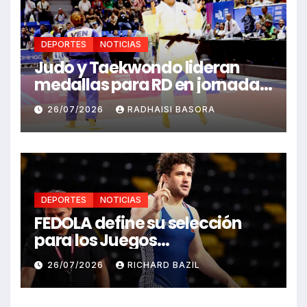
DEPORTES
NOTICIAS
Judo y Taekwondo lideran
medallas para RD en jornada
de Juego Santo Domingo 2026
26/07/2026
RADHAISI BASORA
DEPORTES
NOTICIAS
FEDOLA define su selección
para los Juegos
Centroamericanos y del
26/07/2026
RICHARD BAZIL
Caribe Santo Domingo 2026