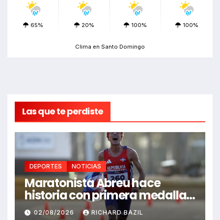
65%
20%
100%
100%
Clima en Santo Domingo
Las que te perdiste
DEPORTES
NOTICIAS
Maratonista Abreu hace
historia con primera medalla
en Juegos Santo Domingo
02/08/2026
RICHARD BAZIL
2026