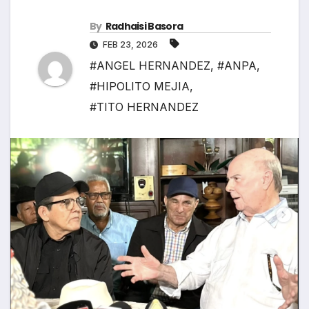
By
Radhaisi Basora
FEB 23, 2026
#ANGEL HERNANDEZ
,
#ANPA
,
#HIPOLITO MEJIA
,
#TITO HERNANDEZ