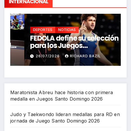
INTERNACIONAL
DEPORTES
NOTICIAS
FEDOLA define su selección
S
a
para los Juegos
P
Centroamericanos y del
J
26/07/2026
RICHARD BAZIL
Caribe Santo Domingo 2026
Maratonista Abreu hace historia con primera
medalla en Juegos Santo Domingo 2026
Judo y Taekwondo lideran medallas para RD en
jornada de Juego Santo Domingo 2026