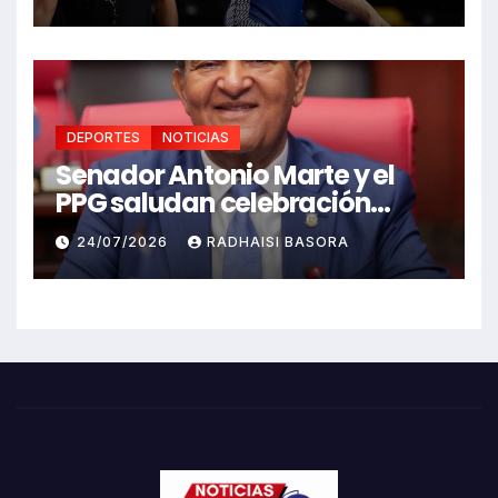
Caribe Santo Domingo 2026
DEPORTES
NOTICIAS
Senador Antonio Marte y el
PPG saludan celebración
Juegos Centroamericanos
24/07/2026
RADHAISI BASORA