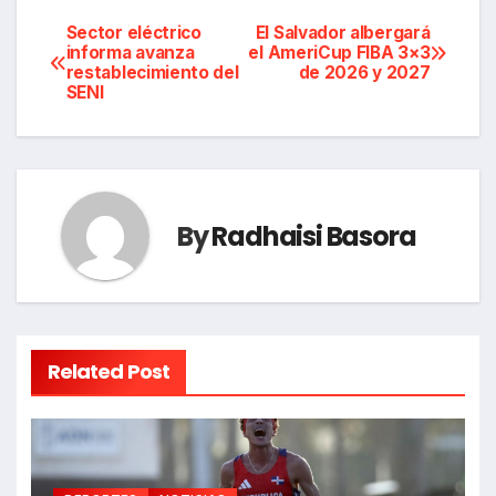
Navegación
Sector eléctrico
El Salvador albergará
informa avanza
el AmeriCup FIBA 3×3
restablecimiento del
de 2026 y 2027
de
SENI
entradas
By
Radhaisi Basora
Related Post