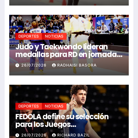
DEPORTES
NOTICIAS
Judo y Taekwondo lideran
medallas para RD en jornada
de Juego Santo Domingo 2026
26/07/2026
RADHAISI BASORA
DEPORTES
NOTICIAS
FEDOLA define su selección
para los Juegos
Centroamericanos y del
26/07/2026
RICHARD BAZIL