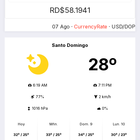
RD$58.1941
07 Ago ·
CurrencyRate
· USD/DOP
Santo Domingo
28º
6:19 AM
7:11 PM
77%
2 km/h
1016 hPa
0%
Hoy
Mñn.
Dom. 9
Lun. 10
32º / 25º
33º / 25º
34º / 25º
30º / 23º