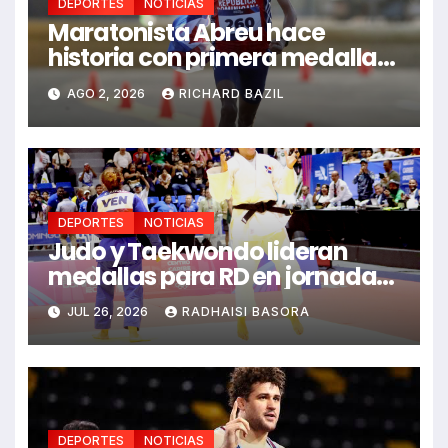
DEPORTES
NOTICIAS
Maratonista Abreu hace
historia con primera medalla
en Juegos Santo Domingo
AGO 2, 2026
RICHARD BAZIL
2026
DEPORTES
NOTICIAS
Judo y Taekwondo lideran
medallas para RD en jornada
de Juego Santo Domingo 2026
JUL 26, 2026
RADHAISI BASORA
DEPORTES
NOTICIAS