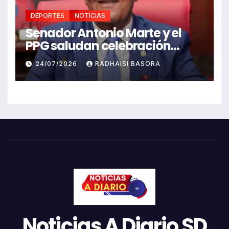
DEPORTES
NOTICIAS
Senador Antonio Marte y el
PPG saludan celebración
Juegos Centroamericanos
24/07/2026
RADHAISI BASORA
Noticias A Diario SD