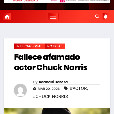
INTERNACIONAL
NOTICIAS
Fallece afamado
actor Chuck Norris
By
Radhaisi Basora
#ACTOR
,
MAR 20, 2026
#CHUCK NORRIS