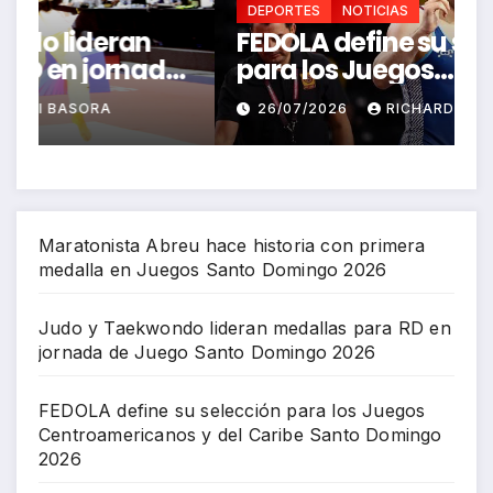
DEPORTES
NOTICIAS
FEDOLA define su selección
S
a
para los Juegos
P
Centroamericanos y del
J
26/07/2026
RICHARD BAZIL
Caribe Santo Domingo 2026
Maratonista Abreu hace historia con primera
medalla en Juegos Santo Domingo 2026
Judo y Taekwondo lideran medallas para RD en
jornada de Juego Santo Domingo 2026
FEDOLA define su selección para los Juegos
Centroamericanos y del Caribe Santo Domingo
2026