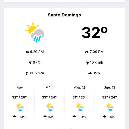
Santo Domingo
32º
6:20 AM
7:09 PM
67%
10 km/h
1016 hPa
89%
Hoy
Mñn.
Miér. 12
Jue. 13
32º / 26º
33º / 24º
31º / 23º
32º / 24º
100%
83%
100%
100%