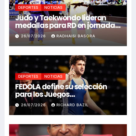
DEPORTES
NOTICIAS
Judo y Taekwondo lideran
medallas para RD en jornada
de Juego Santo Domingo 2026
26/07/2026
RADHAISI BASORA
DEPORTES
NOTICIAS
FEDOLA define su selección
para los Juegos
Centroamericanos y del
26/07/2026
RICHARD BAZIL
Caribe Santo Domingo 2026