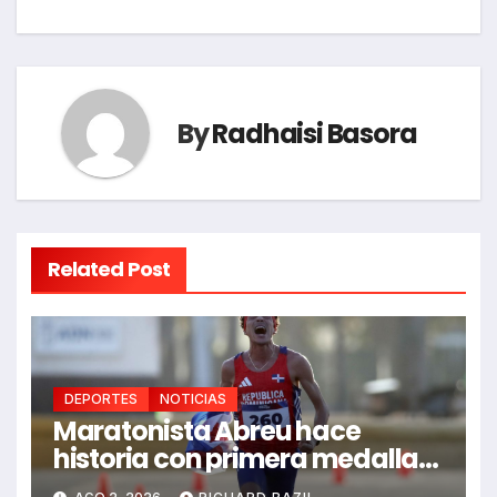
entradas
By
Radhaisi Basora
Related Post
DEPORTES
NOTICIAS
Maratonista Abreu hace
historia con primera medalla
en Juegos Santo Domingo