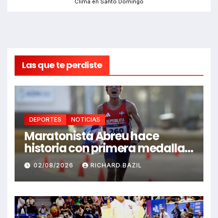
Clima en Santo Domingo
Las que te perdiste
DEPORTES
NOTICIAS
Maratonista Abreu hace
historia con primera medalla
en Juegos Santo Domingo
02/08/2026
RICHARD BAZIL
2026