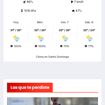
86%
7 km/h
1015 hPa
47%
Hoy
Mñn.
Vier. 7
Sáb. 8
31º / 25º
32º / 26º
32º / 25º
32º / 24º
100%
100%
73%
77%
Clima en Santo Domingo
Las que te perdiste