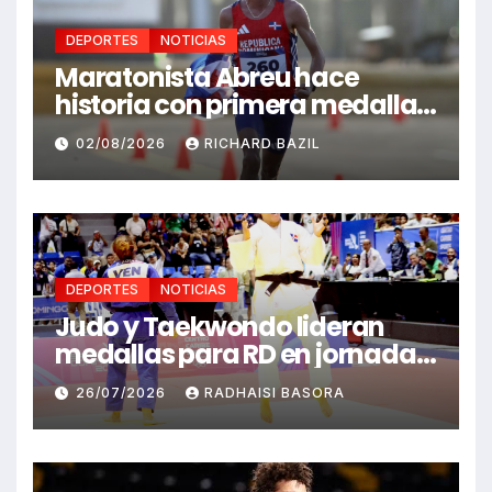
DEPORTES
NOTICIAS
Maratonista Abreu hace
historia con primera medalla
en Juegos Santo Domingo
02/08/2026
RICHARD BAZIL
2026
DEPORTES
NOTICIAS
Judo y Taekwondo lideran
medallas para RD en jornada
de Juego Santo Domingo 2026
26/07/2026
RADHAISI BASORA