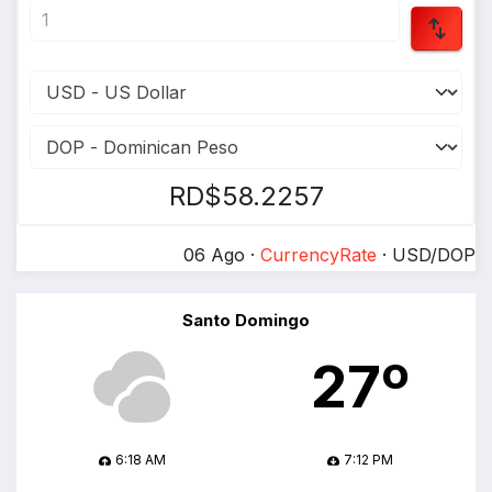
RD$58.2257
06 Ago ·
CurrencyRate
· USD/DOP
Santo Domingo
27º
6:18 AM
7:12 PM