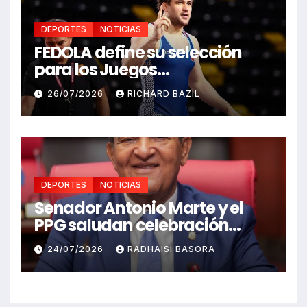
DEPORTES
NOTICIAS
FEDOLA define su selección
para los Juegos
Centroamericanos y del
26/07/2026
RICHARD BAZIL
Caribe Santo Domingo 2026
DEPORTES
NOTICIAS
Senador Antonio Marte y el
PPG saludan celebración
Juegos Centroamericanos
24/07/2026
RADHAISI BASORA