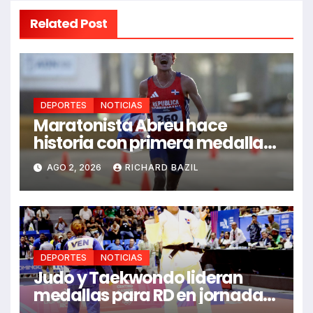
Related Post
DEPORTES
NOTICIAS
Maratonista Abreu hace
historia con primera medalla
en Juegos Santo Domingo
AGO 2, 2026
RICHARD BAZIL
2026
DEPORTES
NOTICIAS
Judo y Taekwondo lideran
medallas para RD en jornada
de Juego Santo Domingo 2026