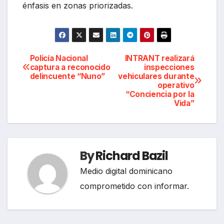
énfasis en zonas priorizadas.
Navegación
Policía Nacional
INTRANT realizará
captura a reconocido
inspecciones
delincuente “Nuno”
vehiculares durante
de
operativo
“Conciencia por la
entradas
Vida”
By
Richard Bazil
Medio digital dominicano
comprometido con informar.