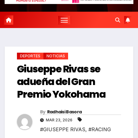
DEPORTES
NOTICIAS
Giuseppe Rivas se
adueña del Gran
Premio Yokohama
By
Radhaisi Basora
MAR 23, 2026
#GIUSEPPE RIVAS
,
#RACING