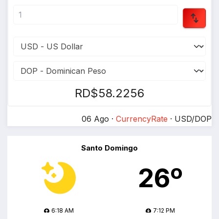
RD$58.2256
06 Ago ·
CurrencyRate
· USD/DOP
Santo Domingo
26º
6:18 AM
7:12 PM