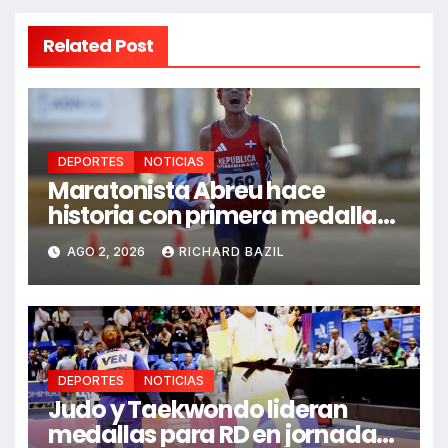
Related Post
DEPORTES
NOTICIAS
Maratonista Abreu hace
historia con primera medalla
en Juegos Santo Domingo
AGO 2, 2026
RICHARD BAZIL
2026
DEPORTES
NOTICIAS
Judo y Taekwondo lideran
medallas para RD en jornada