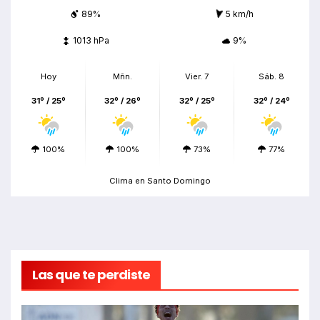
89%
5 km/h
1013 hPa
9%
Hoy
Mñn.
Vier. 7
Sáb. 8
31º / 25º
32º / 26º
32º / 25º
32º / 24º
100%
100%
73%
77%
Clima en Santo Domingo
Las que te perdiste