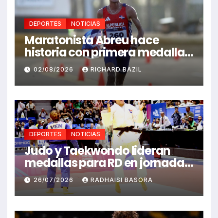
DEPORTES
NOTICIAS
Maratonista Abreu hace
historia con primera medalla
en Juegos Santo Domingo
02/08/2026
RICHARD BAZIL
2026
DEPORTES
NOTICIAS
Judo y Taekwondo lideran
medallas para RD en jornada
de Juego Santo Domingo 2026
26/07/2026
RADHAISI BASORA