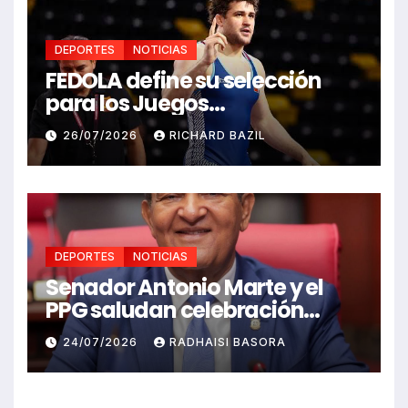
DEPORTES
NOTICIAS
FEDOLA define su selección
para los Juegos
Centroamericanos y del
26/07/2026
RICHARD BAZIL
Caribe Santo Domingo 2026
DEPORTES
NOTICIAS
Senador Antonio Marte y el
PPG saludan celebración
Juegos Centroamericanos
24/07/2026
RADHAISI BASORA