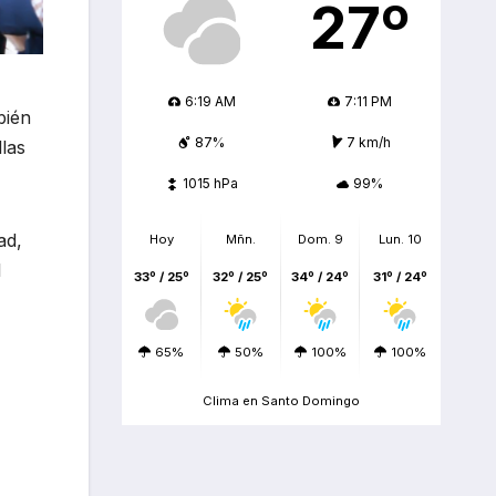
27º
6:19 AM
7:11 PM
bién
87%
7 km/h
llas
1015 hPa
99%
ad,
Hoy
Mñn.
Dom. 9
Lun. 10
l
33º / 25º
32º / 25º
34º / 24º
31º / 24º
65%
50%
100%
100%
Clima en Santo Domingo