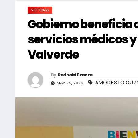
NOTICIAS
Gobierno beneficia a
servicios médicos y
Valverde
By
Radhaisi Basora
#MODESTO GU
MAY 25, 2026