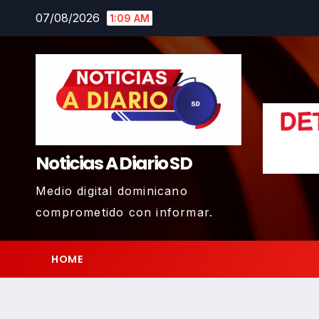
Skip
07/08/2026
1:09 AM
to
content
Noticias A Diario SD
Medio digital dominicano
comprometido con informar.
HOME