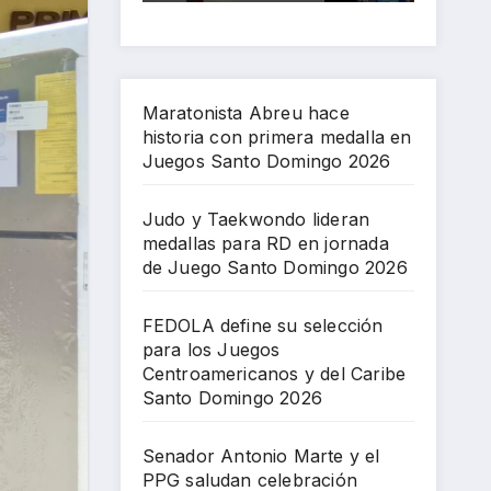
pri
par
gos
an
Sa
me
a
Ce
cel
nto
ra
RD
ntr
ebr
Do
me
en
oa
aci
mi
Maratonista Abreu hace
dal
jor
me
ón
ng
historia con primera medalla en
la
na
ric
Jue
o
Juegos Santo Domingo 2026
en
da
an
gos
202
Jue
de
os
Ce
6
Judo y Taekwondo lideran
gos
Jue
y
ntr
medallas para RD en jornada
Sa
go
del
oa
de Juego Santo Domingo 2026
nto
Sa
Car
me
Do
nto
ibe
ric
FEDOLA define su selección
mi
Do
Sa
an
para los Juegos
ng
mi
nto
os
Centroamericanos y del Caribe
o
ng
Do
Santo Domingo 2026
202
o
mi
6
202
ng
Senador Antonio Marte y el
6
o
PPG saludan celebración