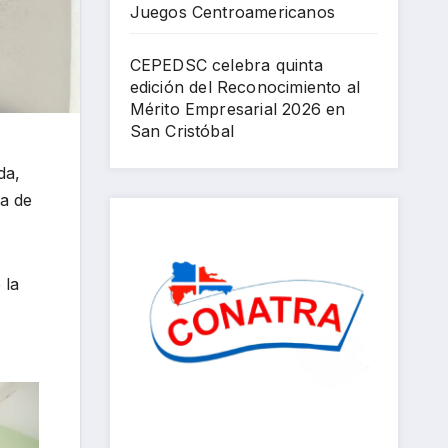
Juegos Centroamericanos
202
6
CEPEDSC celebra quinta
edición del Reconocimiento al
Mérito Empresarial 2026 en
San Cristóbal
da,
da de
 la