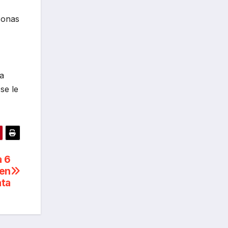
sonas
da
se le
a 6
 en
ata