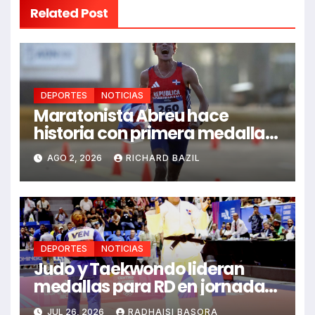
Related Post
DEPORTES
NOTICIAS
Maratonista Abreu hace
historia con primera medalla
en Juegos Santo Domingo
AGO 2, 2026
RICHARD BAZIL
2026
DEPORTES
NOTICIAS
Judo y Taekwondo lideran
medallas para RD en jornada
de Juego Santo Domingo 2026
JUL 26, 2026
RADHAISI BASORA