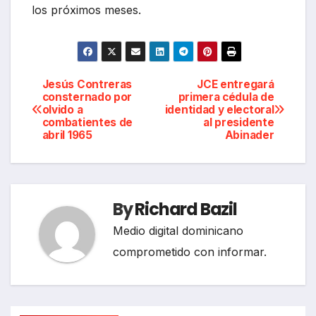
los próximos meses.
Navegación
Jesús Contreras
JCE entregará
consternado por
primera cédula de
olvido a
identidad y electoral
de
combatientes de
al presidente
abril 1965
Abinader
entradas
By
Richard Bazil
Medio digital dominicano
comprometido con informar.