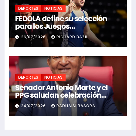
DEPORTES
NOTICIAS
FEDOLA define su selección
para los Juegos
Centroamericanos y del
26/07/2026
RICHARD BAZIL
Caribe Santo Domingo 2026
DEPORTES
NOTICIAS
Senador Antonio Marte y el
PPG saludan celebración
Juegos Centroamericanos
24/07/2026
RADHAISI BASORA