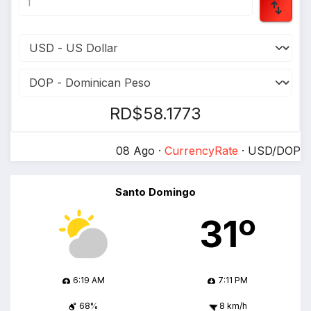
RD$58.1773
08 Ago ·
CurrencyRate
· USD/DOP
Santo Domingo
31º
6:19 AM
7:11 PM
68%
8 km/h