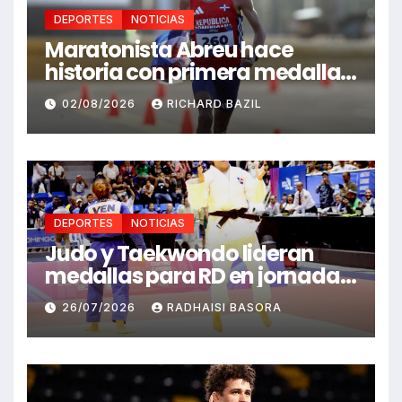
DEPORTES
NOTICIAS
Maratonista Abreu hace
historia con primera medalla
en Juegos Santo Domingo
02/08/2026
RICHARD BAZIL
2026
DEPORTES
NOTICIAS
Judo y Taekwondo lideran
medallas para RD en jornada
de Juego Santo Domingo 2026
26/07/2026
RADHAISI BASORA