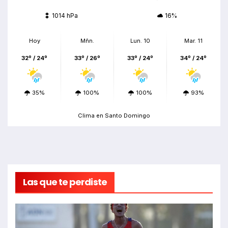
1014 hPa
16%
Hoy
Mñn.
Lun. 10
Mar. 11
32º / 24º
33º / 26º
33º / 24º
34º / 24º
35%
100%
100%
93%
Clima en Santo Domingo
Las que te perdiste