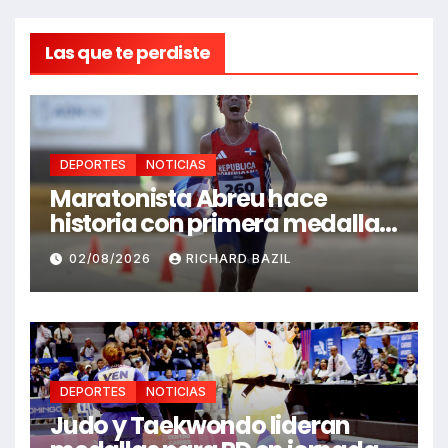
Las que te perdiste
DEPORTES
NOTICIAS
Maratonista Abreu hace
historia con primera medalla
en Juegos Santo Domingo
02/08/2026
RICHARD BAZIL
2026
DEPORTES
NOTICIAS
Judo y Taekwondo lideran