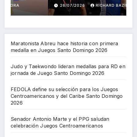
Centroamericanos y del
J
26/07/2026
RICHARD BAZIL
Caribe Santo Domingo 2026
Maratonista Abreu hace historia con primera
medalla en Juegos Santo Domingo 2026
Judo y Taekwondo lideran medallas para RD en
jornada de Juego Santo Domingo 2026
FEDOLA define su selección para los Juegos
Centroamericanos y del Caribe Santo Domingo
2026
Senador Antonio Marte y el PPG saludan
celebración Juegos Centroamericanos