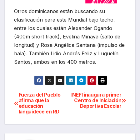
Otros dominicanos están buscando su
clasificación para este Mundial bajo techo,
entre los cuales están Alexander Ogando
(400m short track), Evelina Minaya (salto de
longitud) y Rosa Angélica Santana (impulso de
bala). También Lidio Andrés Feliz y Luguelín
Santos, ambos en los 400 metros.
Navegación
Fuerza del Pueblo
INEFI inaugura primer
afirma que la
Centro de Iniciación
educación
Deportiva Escolar
de
languidece en RD
entradas