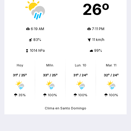
26º
6:19 AM
7:11 PM
83%
11 km/h
1014 hPa
99%
Hoy
Mñn.
Lun. 10
Mar. 11
31º / 25º
33º / 25º
31º / 24º
32º / 24º
35%
100%
100%
100%
Clima en Santo Domingo