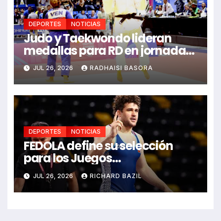
DEPORTES
NOTICIAS
Judo y Taekwondo lideran
medallas para RD en jornada
de Juego Santo Domingo 2026
JUL 26, 2026
RADHAISI BASORA
DEPORTES
NOTICIAS
FEDOLA define su selección
para los Juegos
Centroamericanos y del
JUL 26, 2026
RICHARD BAZIL
Caribe Santo Domingo 2026