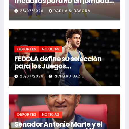
medallas para RD en jornada
de Juego Santo Domingo 2026
26/07/2026
RADHAISI BASORA
DEPORTES
NOTICIAS
FEDOLA define su selección
para los Juegos
Centroamericanos y del
26/07/2026
RICHARD BAZIL
Caribe Santo Domingo 2026
DEPORTES
NOTICIAS
Senador Antonio Marte y el