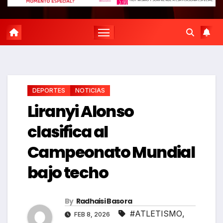
DEPORTES
NOTICIAS
Liranyi Alonso
clasifica al
Campeonato Mundial
bajo techo
By
Radhaisi Basora
#ATLETISMO
,
FEB 8, 2026