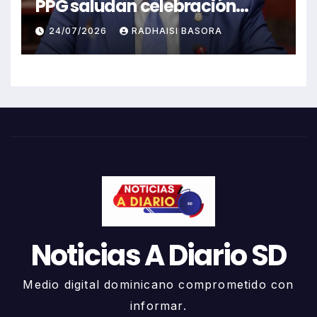
PPG saludan celebración
Juegos Centroamericanos
24/07/2026
RADHAISI BASORA
Noticias A Diario SD
Medio digital dominicano comprometido con
informar.