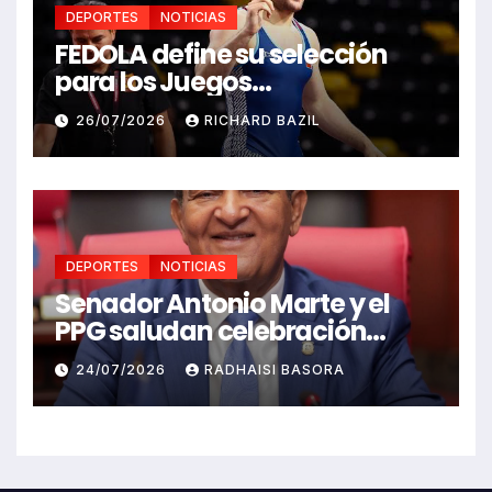
DEPORTES
NOTICIAS
FEDOLA define su selección
para los Juegos
Centroamericanos y del
26/07/2026
RICHARD BAZIL
Caribe Santo Domingo 2026
DEPORTES
NOTICIAS
Senador Antonio Marte y el
PPG saludan celebración
Juegos Centroamericanos
24/07/2026
RADHAISI BASORA