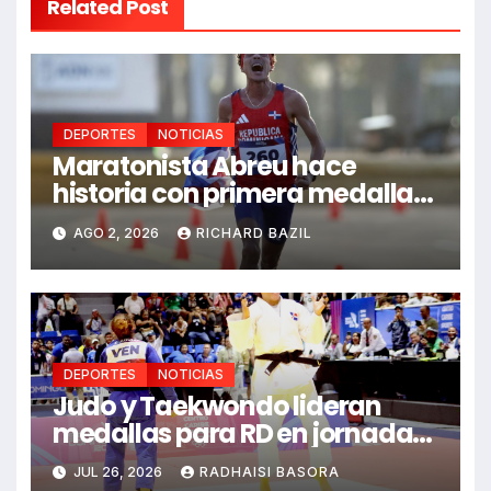
Related Post
DEPORTES
NOTICIAS
Maratonista Abreu hace
historia con primera medalla
en Juegos Santo Domingo
AGO 2, 2026
RICHARD BAZIL
2026
DEPORTES
NOTICIAS
Judo y Taekwondo lideran
medallas para RD en jornada
de Juego Santo Domingo 2026
JUL 26, 2026
RADHAISI BASORA