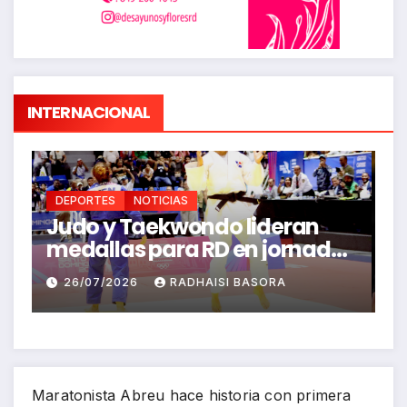
INTERNACIONAL
DEPORTES
NOTICIAS
FEDOLA define su selección
S
a
para los Juegos
P
Centroamericanos y del
J
26/07/2026
RICHARD BAZIL
Caribe Santo Domingo 2026
Maratonista Abreu hace historia con primera