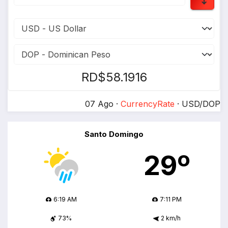
RD$58.1916
07 Ago ·
CurrencyRate
· USD/DOP
Santo Domingo
29º
6:19 AM
7:11 PM
73%
2 km/h