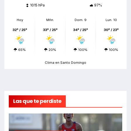
1015 hPa
97%
Hoy
Mñn.
Dom. 9
Lun. 10
32º / 25º
33º / 25º
34º / 25º
30º / 23º
65%
20%
100%
100%
Clima en Santo Domingo
Las que te perdiste