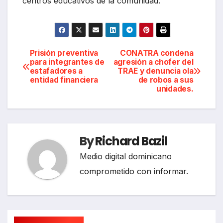
centros educativos de la comunidad.
Navegación
Prisión preventiva
CONATRA condena
para integrantes de
agresión a chofer del
estafadores a
TRAE y denuncia ola
de
entidad financiera
de robos a sus
unidades.
entradas
By
Richard Bazil
Medio digital dominicano
comprometido con informar.