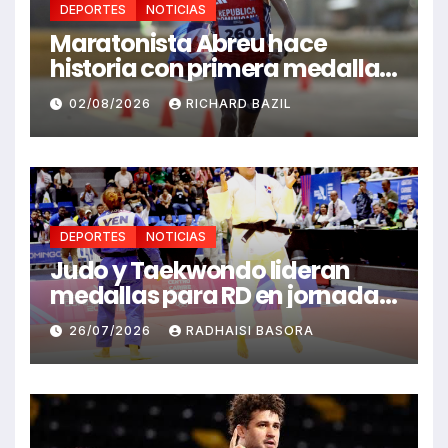
DEPORTES
NOTICIAS
Maratonista Abreu hace
historia con primera medalla
en Juegos Santo Domingo
02/08/2026
RICHARD BAZIL
2026
DEPORTES
NOTICIAS
Judo y Taekwondo lideran
medallas para RD en jornada
de Juego Santo Domingo 2026
26/07/2026
RADHAISI BASORA