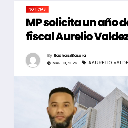
NOTICIAS
MP solicita un año d
fiscal Aurelio Valde
By
Radhaisi Basora
#AURELIO VALD
MAR 30, 2026