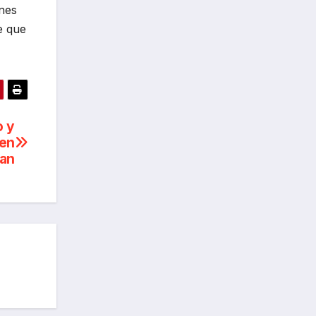
nes
e que
o y
 en
an