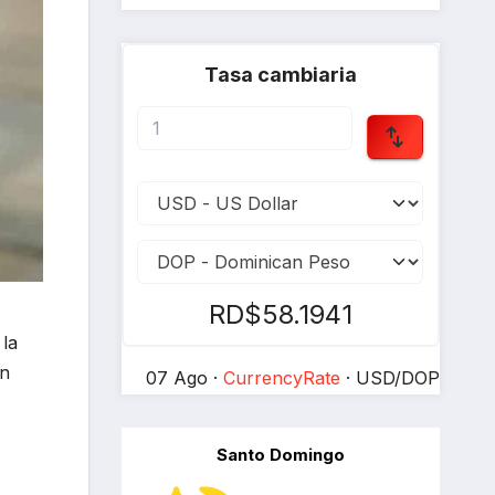
Tasa cambiaria
RD$58.1941
 la
ón
07 Ago ·
CurrencyRate
· USD/DOP
Santo Domingo