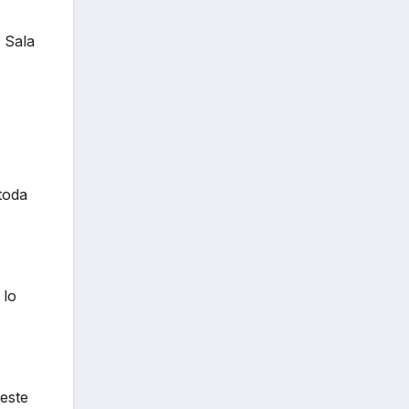
 Sala
toda
 lo
 este