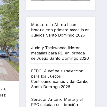
pri
par
gos
an
Sa
me
a
Ce
cel
nto
ra
RD
ntr
ebr
Do
me
en
oa
aci
mi
Maratonista Abreu hace
dal
jor
me
ón
ng
historia con primera medalla en
la
na
ric
Jue
o
Juegos Santo Domingo 2026
en
da
an
gos
202
Jue
de
os
Ce
6
Judo y Taekwondo lideran
gos
Jue
y
ntr
medallas para RD en jornada
Sa
go
del
oa
de Juego Santo Domingo 2026
nto
Sa
Car
me
Do
nto
ibe
ric
FEDOLA define su selección
mi
Do
Sa
an
para los Juegos
ng
mi
nto
os
Centroamericanos y del Caribe
o
ng
Do
Santo Domingo 2026
iva,
202
o
mi
diez
6
202
ng
Senador Antonio Marte y el
6
o
PPG saludan celebración