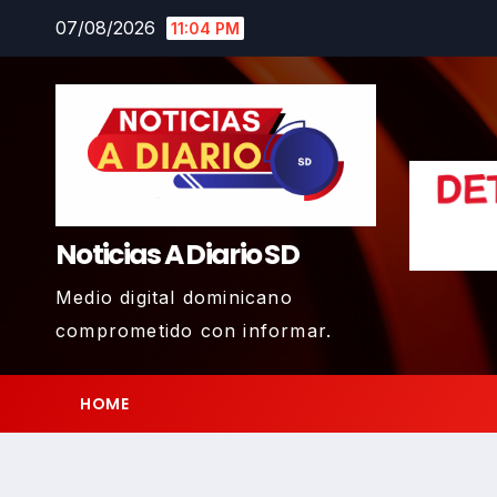
Skip
07/08/2026
11:04 PM
to
content
Noticias A Diario SD
Medio digital dominicano
comprometido con informar.
HOME