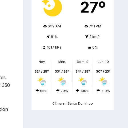
27º
6:19 AM
7:11 PM
81%
2 km/h
1017 hPa
0%
Hoy
Mñn.
Dom. 9
Lun. 10
32º / 25º
33º / 25º
34º / 25º
30º / 23º
res
z 350
65%
20%
100%
100%
Clima en Santo Domingo
ción