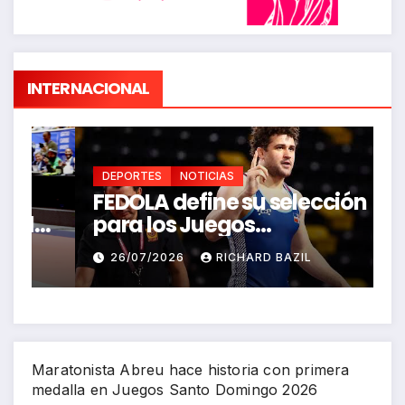
INTERNACIONAL
DEPORTES
NOTICIAS
FEDOLA define su selección
S
a
para los Juegos
P
Centroamericanos y del
J
26/07/2026
RICHARD BAZIL
Caribe Santo Domingo 2026
Maratonista Abreu hace historia con primera
medalla en Juegos Santo Domingo 2026