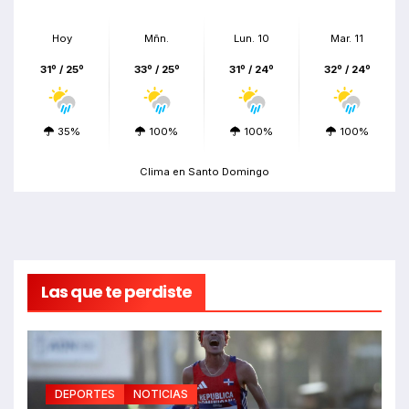
Hoy
Mñn.
Lun. 10
Mar. 11
31º / 25º
33º / 25º
31º / 24º
32º / 24º
35%
100%
100%
100%
Clima en Santo Domingo
Las que te perdiste
DEPORTES
NOTICIAS