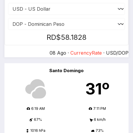
RD$58.1828
08 Ago ·
CurrencyRate
· USD/DOP
Santo Domingo
31º
6:19 AM
7:11 PM
67%
6 km/h
1016 hPa
73%