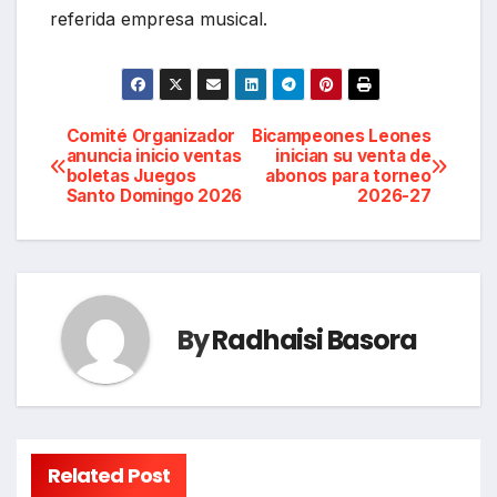
referida empresa musical.
Navegación
Comité Organizador
Bicampeones Leones
anuncia inicio ventas
inician su venta de
boletas Juegos
abonos para torneo
de
Santo Domingo 2026
2026-27
entradas
By
Radhaisi Basora
Related Post