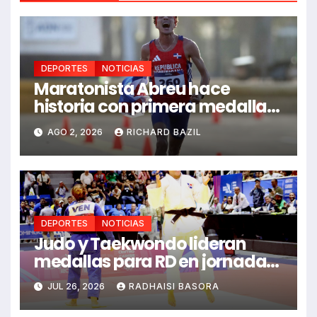
DEPORTES
NOTICIAS
Maratonista Abreu hace
historia con primera medalla
en Juegos Santo Domingo
AGO 2, 2026
RICHARD BAZIL
2026
DEPORTES
NOTICIAS
Judo y Taekwondo lideran
medallas para RD en jornada
de Juego Santo Domingo 2026
JUL 26, 2026
RADHAISI BASORA