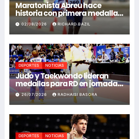
Maratonista Abreu hace
historia con primera medalla
en Juegos Santo Domingo
02/08/2026
RICHARD BAZIL
2026
DEPORTES
NOTICIAS
Judo y Taekwondo lideran
medallas para RD en jornada
de Juego Santo Domingo 2026
26/07/2026
RADHAISI BASORA
DEPORTES
NOTICIAS