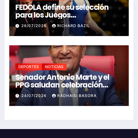
FEDOLA define su selección
para los Juegos
Centroamericanos y del
26/07/2026
RICHARD BAZIL
Caribe Santo Domingo 2026
DEPORTES
NOTICIAS
Senador Antonio Marte y el
PPG saludan celebración
Juegos Centroamericanos
24/07/2026
RADHAISI BASORA