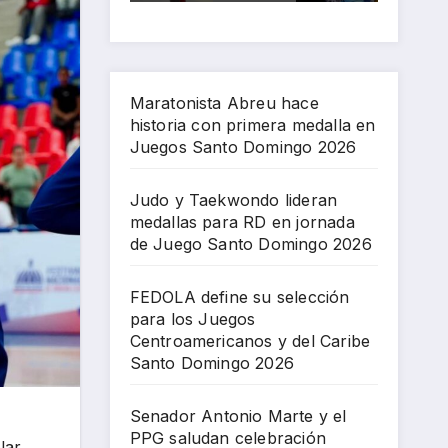
pri
par
gos
an
Sa
me
a
Ce
cel
nto
ra
RD
ntr
ebr
Do
me
en
oa
aci
mi
Maratonista Abreu hace
dal
jor
me
ón
ng
historia con primera medalla en
la
na
ric
Jue
o
Juegos Santo Domingo 2026
en
da
an
gos
202
Jue
de
os
Ce
6
Judo y Taekwondo lideran
gos
Jue
y
ntr
medallas para RD en jornada
Sa
go
del
oa
de Juego Santo Domingo 2026
nto
Sa
Car
me
Do
nto
ibe
ric
FEDOLA define su selección
mi
Do
Sa
an
para los Juegos
ng
mi
nto
os
Centroamericanos y del Caribe
o
ng
Do
Santo Domingo 2026
202
o
mi
6
202
ng
Senador Antonio Marte y el
6
o
PPG saludan celebración
lar