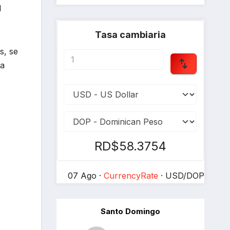
l
Tasa cambiaria
s, se
na
RD$58.3754
07 Ago ·
CurrencyRate
· USD/DOP
Santo Domingo