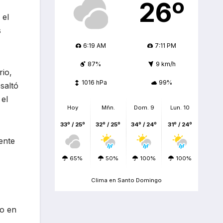
26º
 el
s
6:19 AM
7:11 PM
87%
9 km/h
rio,
1016 hPa
99%
esaltó
 el
Hoy
Mñn.
Dom. 9
Lun. 10
33º / 25º
32º / 25º
34º / 24º
31º / 24º
ente
65%
50%
100%
100%
Clima en Santo Domingo
do en