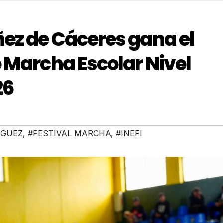
ñez de Cáceres gana el
e Marcha Escolar Nivel
26
IGUEZ
,
#FESTIVAL MARCHA
,
#INEFI