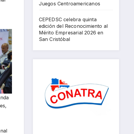
Juegos Centroamericanos
202
6
CEPEDSC celebra quinta
edición del Reconocimiento al
Mérito Empresarial 2026 en
San Cristóbal
unda
es,
onal