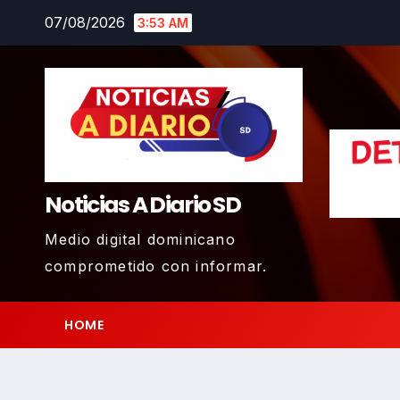
Skip
07/08/2026
3:53 AM
to
content
Noticias A Diario SD
Medio digital dominicano
comprometido con informar.
HOME