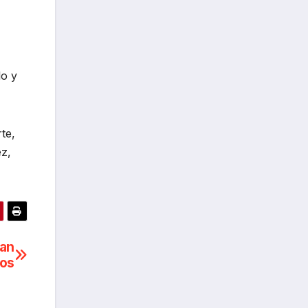
lo y
te,
ez,
ian
ros