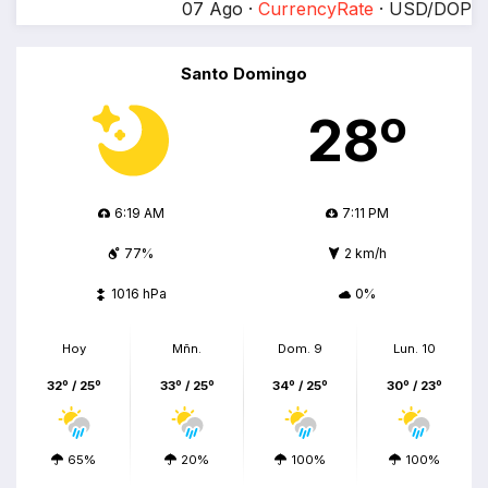
07 Ago ·
CurrencyRate
· USD/DOP
Santo Domingo
28º
6:19 AM
7:11 PM
77%
2 km/h
1016 hPa
0%
Hoy
Mñn.
Dom. 9
Lun. 10
32º / 25º
33º / 25º
34º / 25º
30º / 23º
65%
20%
100%
100%