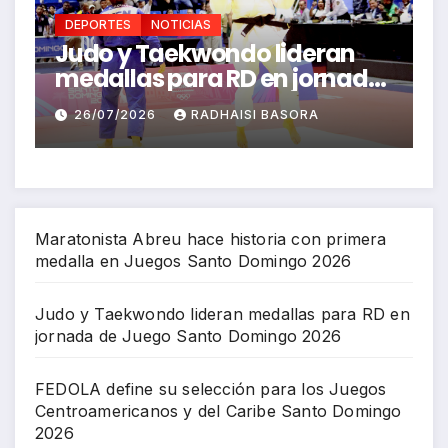
DEPORTES
NOTICIAS
an
FEDOLA define su selección
nada
para los Juegos
o
Centroamericanos y del
26/07/2026
RICHARD BAZIL
Caribe Santo Domingo 2026
Maratonista Abreu hace historia con primera
medalla en Juegos Santo Domingo 2026
Judo y Taekwondo lideran medallas para RD en
jornada de Juego Santo Domingo 2026
FEDOLA define su selección para los Juegos
Centroamericanos y del Caribe Santo Domingo
2026