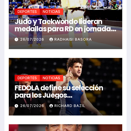
DEPORTES
NOTICIAS
Judo y Taekwondo lideran
medallas para RD en jornada
de Juego Santo Domingo 2026
26/07/2026
RADHAISI BASORA
DEPORTES
NOTICIAS
FEDOLA define su selección
para los Juegos
Centroamericanos y del
26/07/2026
RICHARD BAZIL
Caribe Santo Domingo 2026