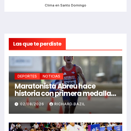
Clima en Santo Domingo
Las que te perdiste
DEPORTES
NOTICIAS
Maratonista Abreu hace
historia con primera medalla
en Juegos Santo Domingo
02/08/2026
RICHARD BAZIL
2026