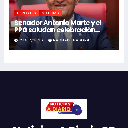
DEPORTES
NOTICIAS
Senador Antonio Marte y el
PPG saludan celebración
Juegos Centroamericanos
24/07/2026
RADHAISI BASORA