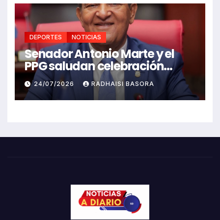
DEPORTES
NOTICIAS
Senador Antonio Marte y el
PPG saludan celebración
Juegos Centroamericanos
24/07/2026
RADHAISI BASORA