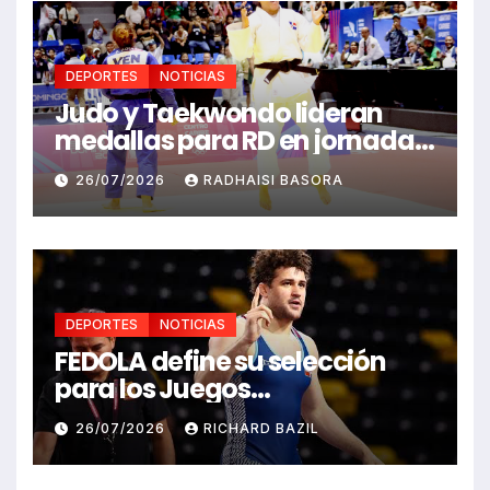
DEPORTES
NOTICIAS
Judo y Taekwondo lideran
medallas para RD en jornada
de Juego Santo Domingo 2026
26/07/2026
RADHAISI BASORA
DEPORTES
NOTICIAS
FEDOLA define su selección
para los Juegos
Centroamericanos y del
26/07/2026
RICHARD BAZIL
Caribe Santo Domingo 2026