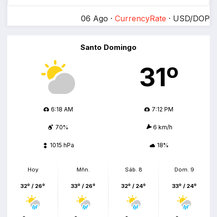
06 Ago ·
CurrencyRate
· USD/DOP
Santo Domingo
31º
6:18 AM
7:12 PM
70%
6 km/h
1015 hPa
18%
Hoy
Mñn.
Sáb. 8
Dom. 9
32º / 26º
33º / 26º
32º / 24º
33º / 24º