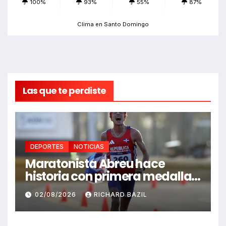
100%
93%
55%
87%
Clima en Santo Domingo
Las que te perdiste
DEPORTES
NOTICIAS
Maratonista Abreu hace
historia con primera medalla
en Juegos Santo Domingo
02/08/2026
RICHARD BAZIL
2026