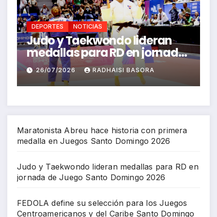
DEPORTES
NOTICIAS
 lideran
FEDOLA define su selecci
en jornada
para los Juegos
omingo
Centroamericanos y del
 BASORA
26/07/2026
RICHARD BAZIL
Caribe Santo Domingo 2
Maratonista Abreu hace historia con primera
medalla en Juegos Santo Domingo 2026
Judo y Taekwondo lideran medallas para RD en
jornada de Juego Santo Domingo 2026
FEDOLA define su selección para los Juegos
Centroamericanos y del Caribe Santo Domingo