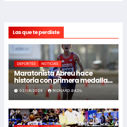
Las que te perdiste
DEPORTES
NOTICIAS
Maratonista Abreu hace
historia con primera medalla
en Juegos Santo Domingo
02/08/2026
RICHARD BAZIL
2026