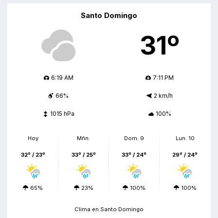
Santo Domingo
31º
6:19 AM
7:11 PM
66%
2 km/h
1015 hPa
100%
Hoy
Mñn.
Dom. 9
Lun. 10
32º / 23º
33º / 25º
33º / 24º
29º / 24º
65%
23%
100%
100%
Clima en Santo Domingo