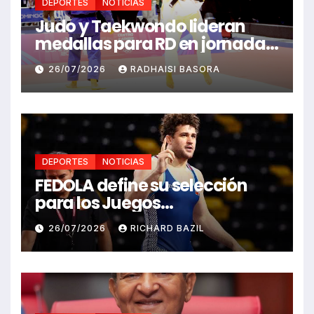
DEPORTES
NOTICIAS
Judo y Taekwondo lideran
medallas para RD en jornada
de Juego Santo Domingo 2026
26/07/2026
RADHAISI BASORA
DEPORTES
NOTICIAS
FEDOLA define su selección
para los Juegos
Centroamericanos y del
26/07/2026
RICHARD BAZIL
Caribe Santo Domingo 2026