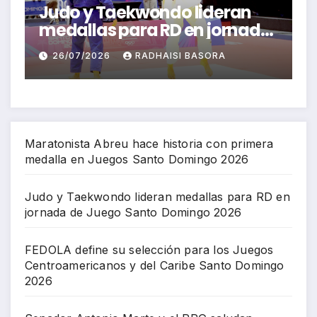
lideran
FEDOLA define su selecció
n jornada
para los Juegos
mingo
Centroamericanos y del
ASORA
26/07/2026
RICHARD BAZIL
Caribe Santo Domingo 20
Maratonista Abreu hace historia con primera
medalla en Juegos Santo Domingo 2026
Judo y Taekwondo lideran medallas para RD en
jornada de Juego Santo Domingo 2026
FEDOLA define su selección para los Juegos
Centroamericanos y del Caribe Santo Domingo
2026