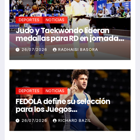
DEPORTES
NOTICIAS
Judo y Taekwondo lideran
medallas para RD en jornada
de Juego Santo Domingo 2026
26/07/2026
RADHAISI BASORA
DEPORTES
NOTICIAS
FEDOLA define su selección
para los Juegos
Centroamericanos y del
26/07/2026
RICHARD BAZIL
Caribe Santo Domingo 2026