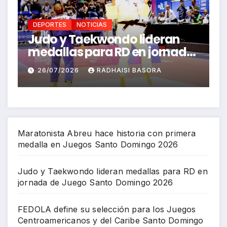
DEPORTES
NOTICIAS
eran
FEDOLA define su selección
ornada
para los Juegos
ngo
Centroamericanos y del
A
26/07/2026
RICHARD BAZIL
Caribe Santo Domingo 2026
Maratonista Abreu hace historia con primera
medalla en Juegos Santo Domingo 2026
Judo y Taekwondo lideran medallas para RD en
jornada de Juego Santo Domingo 2026
FEDOLA define su selección para los Juegos
Centroamericanos y del Caribe Santo Domingo