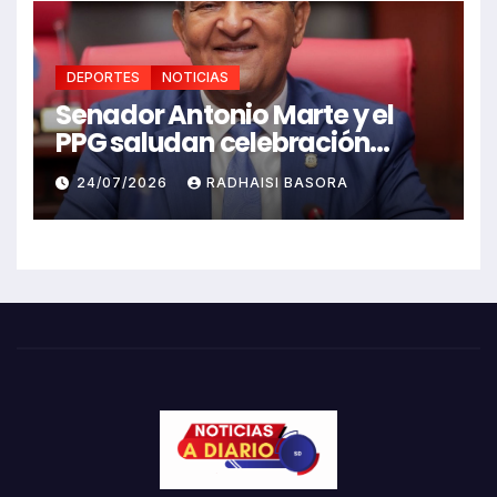
DEPORTES
NOTICIAS
Senador Antonio Marte y el
PPG saludan celebración
Juegos Centroamericanos
24/07/2026
RADHAISI BASORA