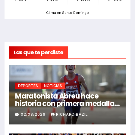
Clima en Santo Domingo
Las que te perdiste
DEPORTES
NOTICIAS
Maratonista Abreu hace
historia con primera medalla
en Juegos Santo Domingo
02/08/2026
RICHARD BAZIL
2026