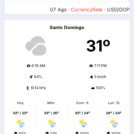
07 Ago ·
CurrencyRate
· USD/DOP
Santo Domingo
31º
6:19 AM
7:11 PM
64%
5 km/h
1014 hPa
100%
Hoy
Mñn.
Dom. 9
Lun. 10
32º / 23º
33º / 25º
33º / 24º
29º / 24º
65%
23%
100%
100%