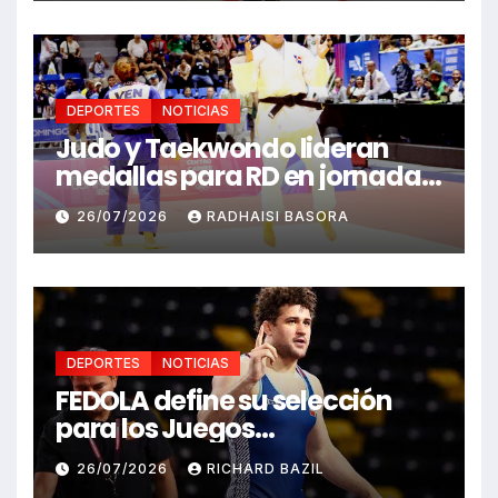
DEPORTES
NOTICIAS
Judo y Taekwondo lideran
medallas para RD en jornada
de Juego Santo Domingo 2026
26/07/2026
RADHAISI BASORA
DEPORTES
NOTICIAS
FEDOLA define su selección
para los Juegos
Centroamericanos y del
26/07/2026
RICHARD BAZIL
Caribe Santo Domingo 2026