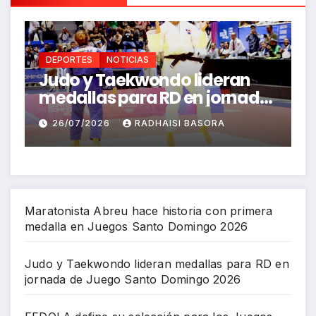
DEPORTES
NOTICIAS
Judo y Taekwondo lideran
F
a
medallas para RD en jornada
p
de Juego Santo Domingo
C
26/07/2026
RADHAISI BASORA
2026
C
Maratonista Abreu hace historia con primera
medalla en Juegos Santo Domingo 2026
Judo y Taekwondo lideran medallas para RD en
jornada de Juego Santo Domingo 2026