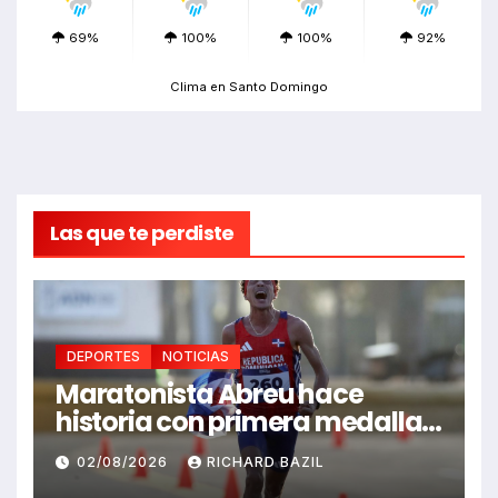
69%
100%
100%
92%
Clima en Santo Domingo
Las que te perdiste
DEPORTES
NOTICIAS
Maratonista Abreu hace
historia con primera medalla
en Juegos Santo Domingo
02/08/2026
RICHARD BAZIL
2026