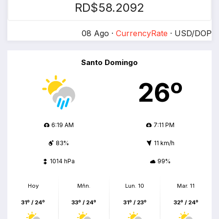
RD$58.2092
08 Ago ·
CurrencyRate
· USD/DOP
Santo Domingo
26º
6:19 AM
7:11 PM
83%
11 km/h
1014 hPa
99%
Hoy
Mñn.
Lun. 10
Mar. 11
31º / 24º
33º / 24º
31º / 23º
32º / 24º