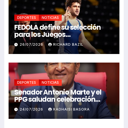
DEPORTES
NOTICIAS
FEDOLA define su selección
para los Juegos
Centroamericanos y del
26/07/2026
RICHARD BAZIL
Caribe Santo Domingo 2026
DEPORTES
NOTICIAS
Senador Antonio Marte y el
PPG saludan celebración
Juegos Centroamericanos
24/07/2026
RADHAISI BASORA