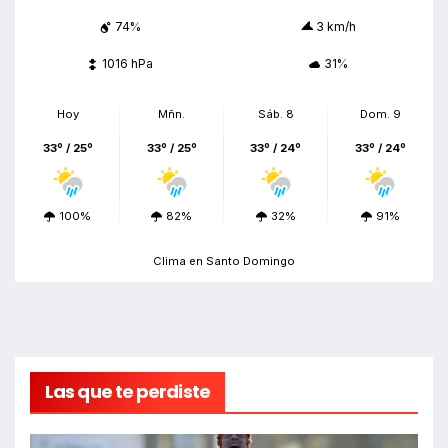
74%
3 km/h
1016 hPa
31%
Hoy
Mñn.
Sáb. 8
Dom. 9
33º / 25º
33º / 25º
33º / 24º
33º / 24º
100%
82%
32%
91%
Clima en Santo Domingo
Las que te perdiste