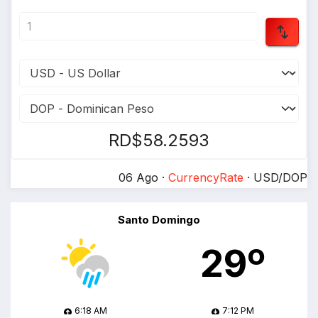
RD$58.2593
06 Ago ·
CurrencyRate
· USD/DOP
Santo Domingo
29º
6:18 AM
7:12 PM