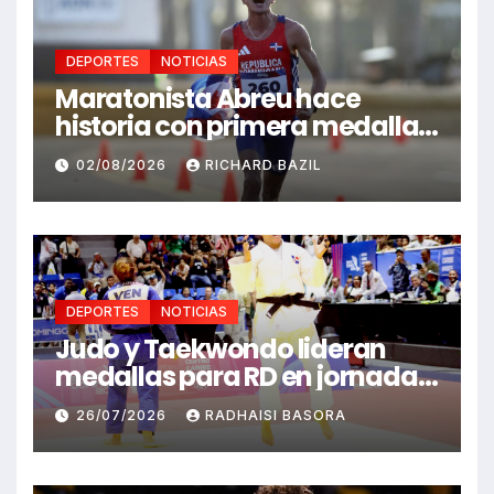
DEPORTES
NOTICIAS
Maratonista Abreu hace
historia con primera medalla
en Juegos Santo Domingo
02/08/2026
RICHARD BAZIL
2026
DEPORTES
NOTICIAS
Judo y Taekwondo lideran
medallas para RD en jornada
de Juego Santo Domingo 2026
26/07/2026
RADHAISI BASORA