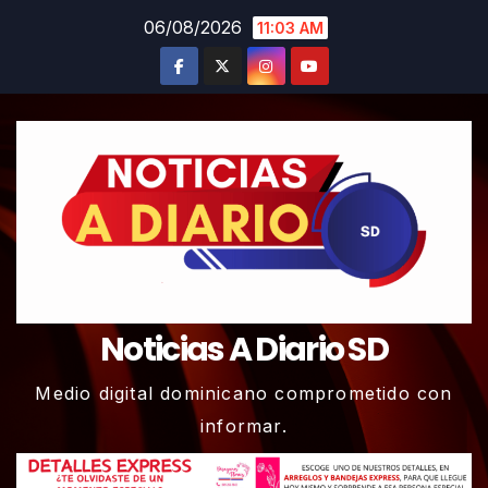
Skip
06/08/2026
11:03 AM
to
content
Noticias A Diario SD
Medio digital dominicano comprometido con
informar.