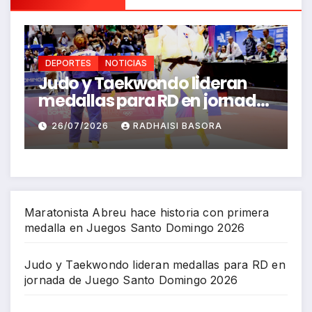
DEPORTES
NOTICIAS
deran
FEDOLA define su selección
jornada
para los Juegos
ngo
Centroamericanos y del
RA
26/07/2026
RICHARD BAZIL
Caribe Santo Domingo 2026
Maratonista Abreu hace historia con primera
medalla en Juegos Santo Domingo 2026
Judo y Taekwondo lideran medallas para RD en
jornada de Juego Santo Domingo 2026