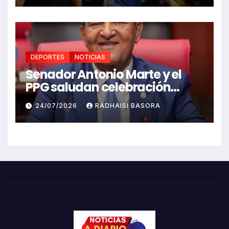
DEPORTES
NOTICIAS
Senador Antonio Marte y el
PPG saludan celebración
Juegos Centroamericanos
24/07/2026
RADHAISI BASORA