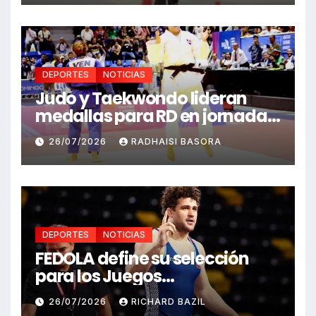
DEPORTES
NOTICIAS
Judo y Taekwondo lideran
medallas para RD en jornada
de Juego Santo Domingo 2026
26/07/2026
RADHAISI BASORA
DEPORTES
NOTICIAS
FEDOLA define su selección
para los Juegos
Centroamericanos y del
26/07/2026
RICHARD BAZIL
Caribe Santo Domingo 2026