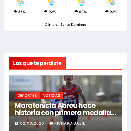
83%
92%
90%
92%
Clima en Santo Domingo
Las que te perdiste
DEPORTES
NOTICIAS
Maratonista Abreu hace
historia con primera medalla
en Juegos Santo Domingo
02/08/2026
RICHARD BAZIL
2026