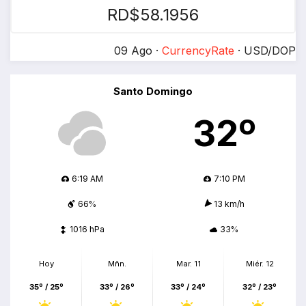
RD$58.1956
09 Ago ·
CurrencyRate
· USD/DOP
Santo Domingo
32º
6:19 AM
7:10 PM
66%
13 km/h
1016 hPa
33%
Hoy
Mñn.
Mar. 11
Miér. 12
35º / 25º
33º / 26º
33º / 24º
32º / 23º