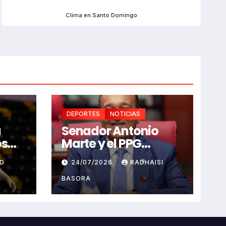
Clima en Santo Domingo
DEPORTES
NOTICIAS
u
Senador Antonio
os
Marte y el PPG
saludan celebración
RD
24/07/2026
RADHAISI
os y
Juegos
Centroamericanos
BASORA