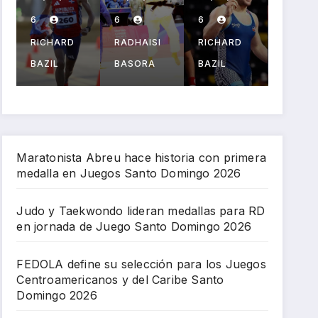
i
n
selecc
Marte
a p
medal
ión
y el
el
6
6
6
6
er
las
para
PPG
béi
RADHAISI
RICHARD
RADHAISI
RICH
para
los
salud
l en
BASORA
BAZIL
BASORA
BAZI
l
RD en
Juego
an
Sa
jornad
s
celebr
Do
o
a de
Centro
ación
go
Juego
ameri
Juego
20
o
Santo
canos
s
n
Domin
y del
Centro
Maratonista Abreu hace historia con primera
medalla en Juegos Santo Domingo 2026
go
Caribe
ameri
2026
Santo
canos
Domin
Judo y Taekwondo lideran medallas para RD
en jornada de Juego Santo Domingo 2026
go
2026
FEDOLA define su selección para los Juegos
Centroamericanos y del Caribe Santo
Domingo 2026