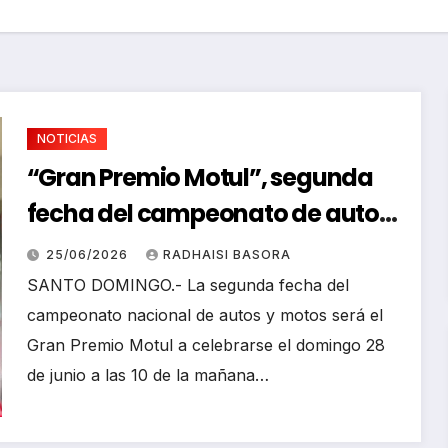
NOTICIAS
“Gran Premio Motul”, segunda
fecha del campeonato de autos
y motos
25/06/2026
RADHAISI BASORA
DEPORT
SANTO DOMINGO.- La segunda fecha del
S
NOTICIA
campeonato nacional de autos y motos será el
S
Mara
Gran Premio Motul a celebrarse el domingo 28
onist
de junio a las 10 de la mañana…
Abre
hace
02/08/2