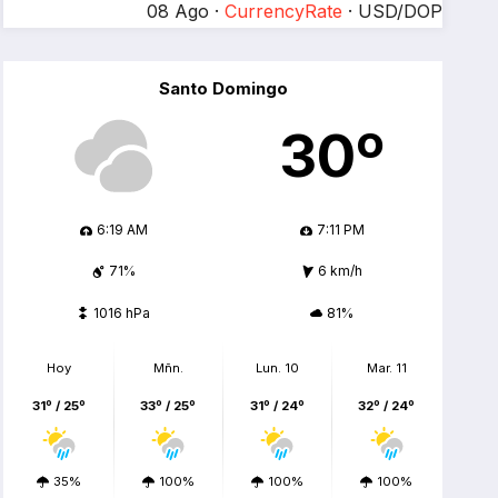
08 Ago ·
CurrencyRate
· USD/DOP
Santo Domingo
30º
6:19 AM
7:11 PM
71%
6 km/h
1016 hPa
81%
Hoy
Mñn.
Lun. 10
Mar. 11
31º / 25º
33º / 25º
31º / 24º
32º / 24º
35%
100%
100%
100%