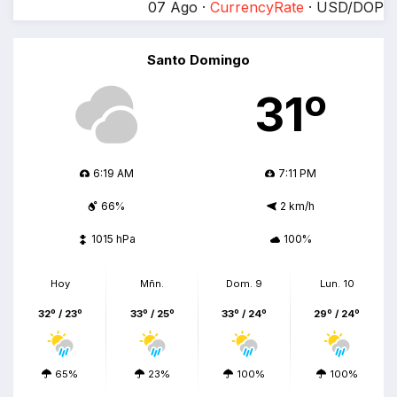
07 Ago ·
CurrencyRate
· USD/DOP
Santo Domingo
31º
6:19 AM
7:11 PM
66%
2 km/h
1015 hPa
100%
Hoy
Mñn.
Dom. 9
Lun. 10
32º / 23º
33º / 25º
33º / 24º
29º / 24º
65%
23%
100%
100%