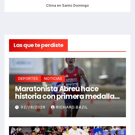
Clima en Santo Domingo
Las que te perdiste
DEPORTES
NOTICIAS
Maratonista Abreu hace
historia con primera medalla
en Juegos Santo Domingo
02/08/2026
RICHARD BAZIL
2026