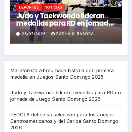
DEPORTES
NOTICIAS
eran
FEDOLA define su selección
ornada
para los Juegos
ngo
Centroamericanos y del
A
26/07/2026
RICHARD BAZIL
Caribe Santo Domingo 2026
Maratonista Abreu hace historia con primera
medalla en Juegos Santo Domingo 2026
Judo y Taekwondo lideran medallas para RD en
jornada de Juego Santo Domingo 2026
FEDOLA define su selección para los Juegos
Centroamericanos y del Caribe Santo Domingo
2026