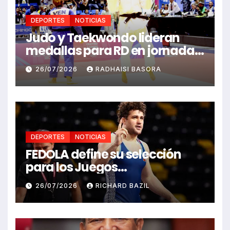
DEPORTES
NOTICIAS
Judo y Taekwondo lideran
medallas para RD en jornada
de Juego Santo Domingo 2026
26/07/2026
RADHAISI BASORA
DEPORTES
NOTICIAS
FEDOLA define su selección
para los Juegos
Centroamericanos y del
26/07/2026
RICHARD BAZIL
Caribe Santo Domingo 2026