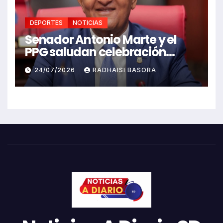
DEPORTES
NOTICIAS
Senador Antonio Marte y el
PPG saludan celebración
Juegos Centroamericanos
24/07/2026
RADHAISI BASORA