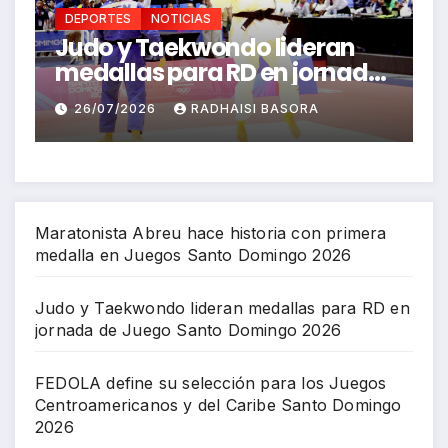
DEPORTES
NOTICIAS
 lideran
FEDOLA define su selecc
 en jornada
para los Juegos
Domingo
Centroamericanos y de
I BASORA
26/07/2026
RICHARD BAZIL
Caribe Santo Domingo 
Maratonista Abreu hace historia con primera
medalla en Juegos Santo Domingo 2026
Judo y Taekwondo lideran medallas para RD en
jornada de Juego Santo Domingo 2026
FEDOLA define su selección para los Juegos
Centroamericanos y del Caribe Santo Domingo
2026