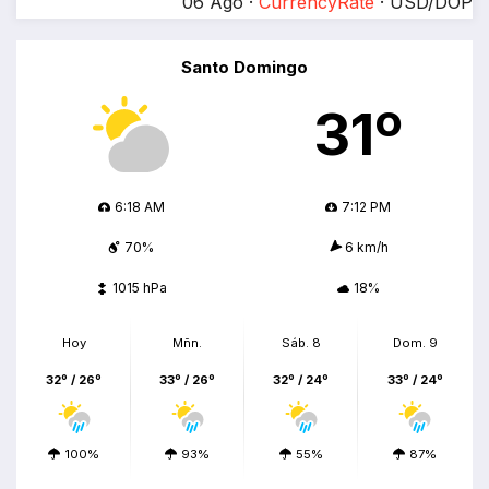
06 Ago ·
CurrencyRate
· USD/DOP
Santo Domingo
31º
6:18 AM
7:12 PM
70%
6 km/h
1015 hPa
18%
Hoy
Mñn.
Sáb. 8
Dom. 9
32º / 26º
33º / 26º
32º / 24º
33º / 24º
100%
93%
55%
87%