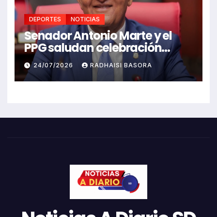
DEPORTES
NOTICIAS
Senador Antonio Marte y el
PPG saludan celebración
Juegos Centroamericanos
24/07/2026
RADHAISI BASORA