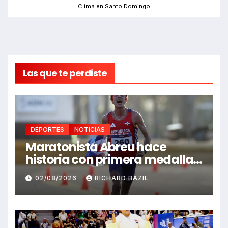
Clima en Santo Domingo
Las que te perdiste
DEPORTES
NOTICIAS
Maratonista Abreu hace
historia con primera medalla
en Juegos Santo Domingo
02/08/2026
RICHARD BAZIL
2026