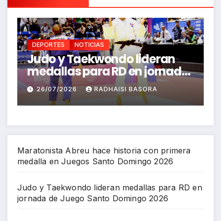
DEPORTES
NOTICIAS
ran
FEDOLA define su selección
ornada
para los Juegos
go
Centroamericanos y del
A
26/07/2026
RICHARD BAZIL
Caribe Santo Domingo 2026
Maratonista Abreu hace historia con primera
medalla en Juegos Santo Domingo 2026
Judo y Taekwondo lideran medallas para RD en
jornada de Juego Santo Domingo 2026