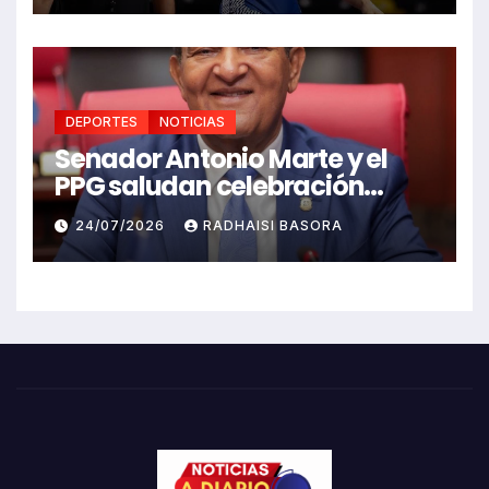
DEPORTES
NOTICIAS
Senador Antonio Marte y el
PPG saludan celebración
Juegos Centroamericanos
24/07/2026
RADHAISI BASORA