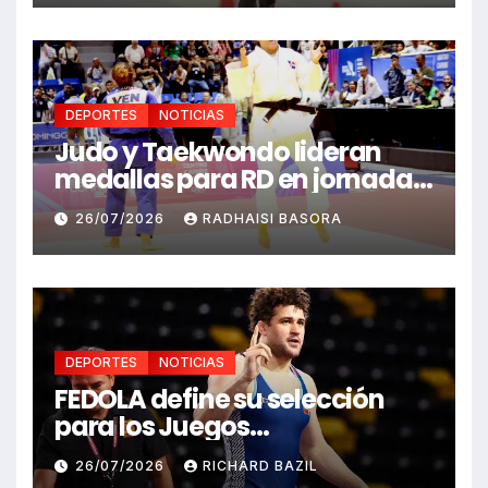
DEPORTES
NOTICIAS
Judo y Taekwondo lideran
medallas para RD en jornada
de Juego Santo Domingo 2026
26/07/2026
RADHAISI BASORA
DEPORTES
NOTICIAS
FEDOLA define su selección
para los Juegos
Centroamericanos y del
26/07/2026
RICHARD BAZIL
Caribe Santo Domingo 2026