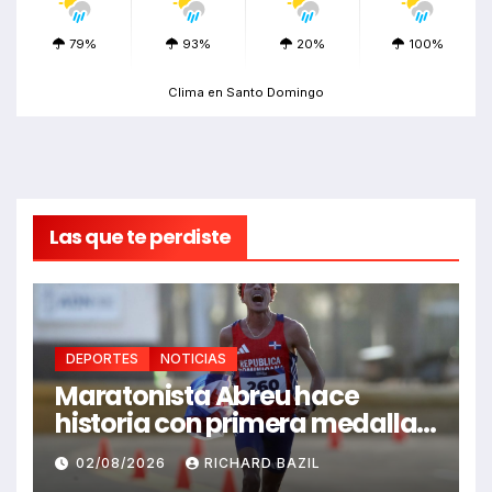
79%
93%
20%
100%
Clima en Santo Domingo
Las que te perdiste
DEPORTES
NOTICIAS
Maratonista Abreu hace
historia con primera medalla
en Juegos Santo Domingo
02/08/2026
RICHARD BAZIL
2026