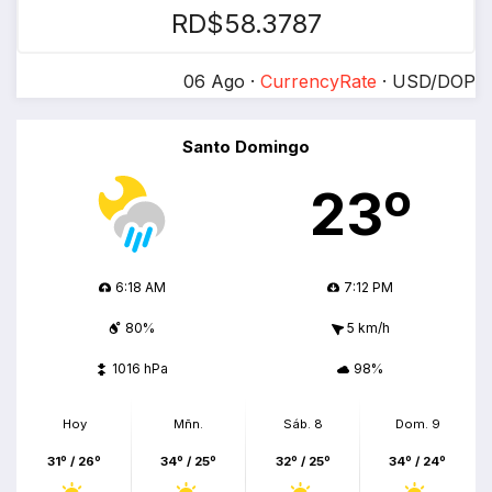
RD$58.3787
06 Ago ·
CurrencyRate
· USD/DOP
Santo Domingo
23º
6:18 AM
7:12 PM
80%
5 km/h
1016 hPa
98%
Hoy
Mñn.
Sáb. 8
Dom. 9
31º / 26º
34º / 25º
32º / 25º
34º / 24º