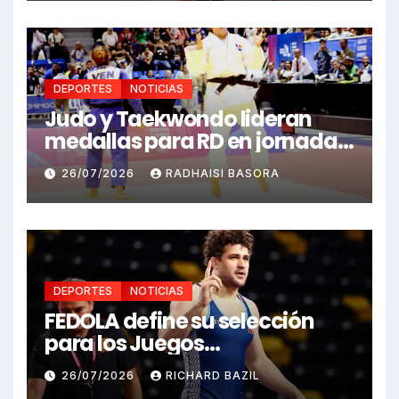
DEPORTES
NOTICIAS
Judo y Taekwondo lideran
medallas para RD en jornada
de Juego Santo Domingo 2026
26/07/2026
RADHAISI BASORA
DEPORTES
NOTICIAS
FEDOLA define su selección
para los Juegos
Centroamericanos y del
26/07/2026
RICHARD BAZIL
Caribe Santo Domingo 2026