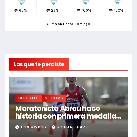
65%
23%
100%
100%
Clima en Santo Domingo
Las que te perdiste
DEPORTES
NOTICIAS
Maratonista Abreu hace
historia con primera medalla
en Juegos Santo Domingo
02/08/2026
RICHARD BAZIL
2026