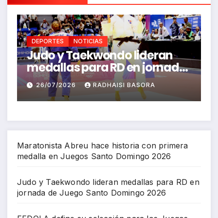
DEPORTES
NOTICIAS
lideran
FEDOLA define su selecció
n jornada
para los Juegos
mingo
Centroamericanos y del
ASORA
26/07/2026
RICHARD BAZIL
Caribe Santo Domingo 20
Maratonista Abreu hace historia con primera
medalla en Juegos Santo Domingo 2026
Judo y Taekwondo lideran medallas para RD en
jornada de Juego Santo Domingo 2026