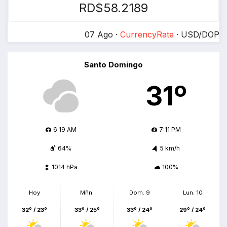
RD$58.2189
07 Ago ·
CurrencyRate
· USD/DOP
Santo Domingo
31º
6:19 AM
7:11 PM
64%
5 km/h
1014 hPa
100%
Hoy
Mñn.
Dom. 9
Lun. 10
32º / 23º
33º / 25º
33º / 24º
29º / 24º