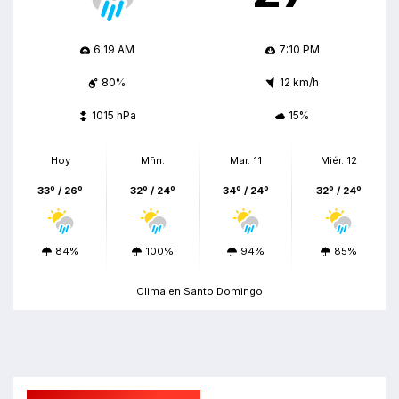
6:19 AM
7:10 PM
80%
12 km/h
1015 hPa
15%
Hoy
Mñn.
Mar. 11
Miér. 12
33º / 26º
32º / 24º
34º / 24º
32º / 24º
84%
100%
94%
85%
Clima en Santo Domingo