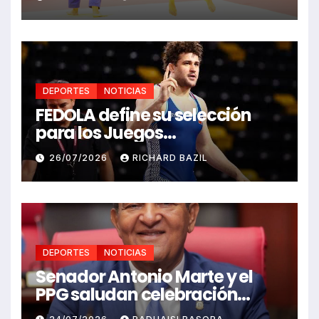
DEPORTES
NOTICIAS
FEDOLA define su selección
para los Juegos
Centroamericanos y del
26/07/2026
RICHARD BAZIL
Caribe Santo Domingo 2026
DEPORTES
NOTICIAS
Senador Antonio Marte y el
PPG saludan celebración
Juegos Centroamericanos