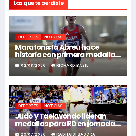
Las que te perdiste
DEPORTES
NOTICIAS
Maratonista Abreu hace
historia con primera medalla
en Juegos Santo Domingo
02/08/2026
RICHARD BAZIL
2026
DEPORTES
NOTICIAS
Judo y Taekwondo lideran
medallas para RD en jornada
de Juego Santo Domingo 2026
26/07/2026
RADHAISI BASORA