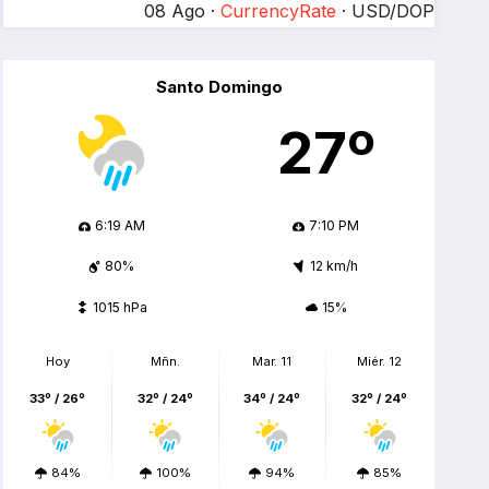
08 Ago ·
CurrencyRate
· USD/DOP
Santo Domingo
27º
6:19 AM
7:10 PM
80%
12 km/h
1015 hPa
15%
Hoy
Mñn.
Mar. 11
Miér. 12
33º / 26º
32º / 24º
34º / 24º
32º / 24º
84%
100%
94%
85%