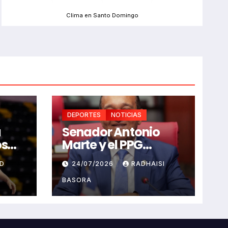
Clima en Santo Domingo
DEPORTES
NOTICIAS
u
Senador Antonio
os
Marte y el PPG
saludan celebración
RD
24/07/2026
RADHAISI
os y
Juegos
Centroamericanos
BASORA