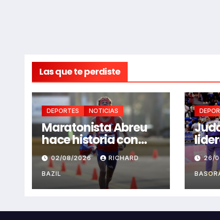
Las que te perdiste
DEPORTES
NOTICIAS
DEPOR
Maratonista Abreu
Jud
hace historia con
lide
primera medalla en
para
02/08/2026
RICHARD
26/
Juegos Santo
de J
Domingo 2026
Dom
BAZIL
BASOR