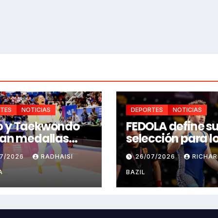
TES
NOTICIAS
DEPORTES
NOTICIAS
o y Taekwondo
FEDOLA define s
ran medallas
selección para l
 RD en jornada
Juegos
07/2026
RADHAISI
26/07/2026
RICHA
uego Santo
Centroamerican
ingo 2026
del Caribe Santo
A
BAZIL
Domingo 2026