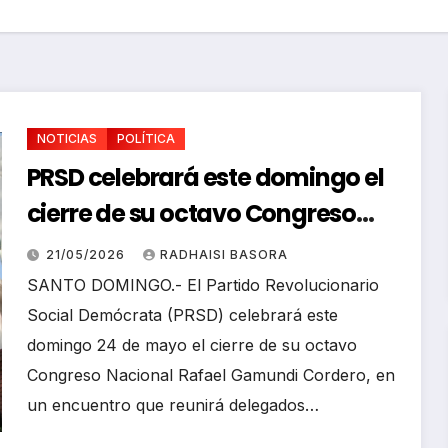
NOTICIAS
POLÍTICA
PRSD celebrará este domingo el
cierre de su octavo Congreso
Nacional
21/05/2026
RADHAISI BASORA
DEPOR
SANTO DOMINGO.- El Partido Revolucionario
S
NOTIC
Social Demócrata (PRSD) celebrará este
S
Mar
domingo 24 de mayo el cierre de su octavo
onis
Congreso Nacional Rafael Gamundi Cordero, en
Abr
un encuentro que reunirá delegados…
hac
02/08/