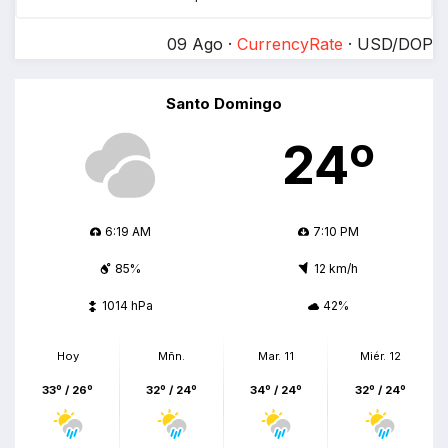
09 Ago ·
CurrencyRate
· USD/DOP
Santo Domingo
24º
6:19 AM
7:10 PM
85%
12 km/h
1014 hPa
42%
Hoy
Mñn.
Mar. 11
Miér. 12
33º / 26º
32º / 24º
34º / 24º
32º / 24º