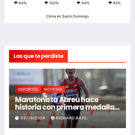
84%
100%
94%
85%
Clima en Santo Domingo
Las que te perdiste
DEPORTES
NOTICIAS
Maratonista Abreu hace
historia con primera medalla
en Juegos Santo Domingo
02/08/2026
RICHARD BAZIL
2026