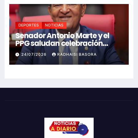
DEPORTES
NOTICIAS
Senador Antonio Marte y el
PPG saludan celebración
Juegos Centroamericanos
24/07/2026
RADHAISI BASORA