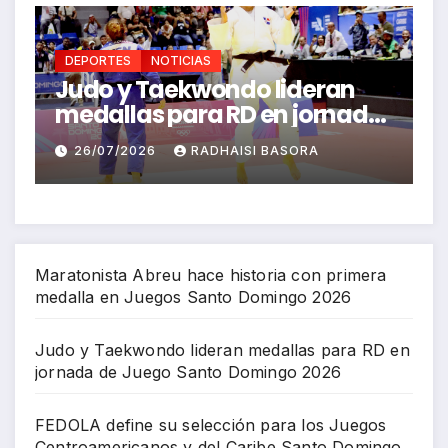
DEPORTES
NOTICIAS
n
FEDOLA define su selección
nada
para los Juegos
Centroamericanos y del
26/07/2026
RICHARD BAZIL
Caribe Santo Domingo 2026
Maratonista Abreu hace historia con primera
medalla en Juegos Santo Domingo 2026
Judo y Taekwondo lideran medallas para RD en
jornada de Juego Santo Domingo 2026
FEDOLA define su selección para los Juegos
Centroamericanos y del Caribe Santo Domingo