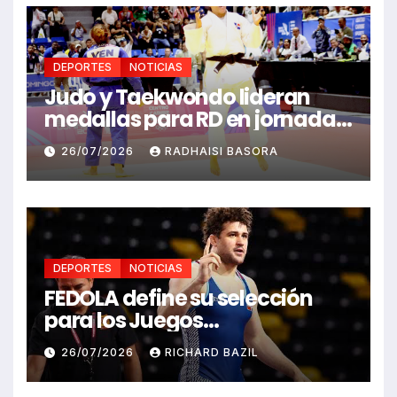
DEPORTES
NOTICIAS
Judo y Taekwondo lideran
medallas para RD en jornada
de Juego Santo Domingo 2026
26/07/2026
RADHAISI BASORA
DEPORTES
NOTICIAS
FEDOLA define su selección
para los Juegos
Centroamericanos y del
26/07/2026
RICHARD BAZIL
Caribe Santo Domingo 2026