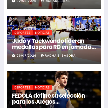
02/08/2026
RICHARD BAZIL
2026
DEPORTES
NOTICIAS
Judo y Taekwondo lideran
medallas para RD en jornada
de Juego Santo Domingo 2026
26/07/2026
RADHAISI BASORA
DEPORTES
NOTICIAS
FEDOLA define su selección
para los Juegos
Centroamericanos y del