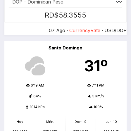
RD$58.3555
07 Ago ·
CurrencyRate
· USD/DOP
Santo Domingo
31º
6:19 AM
7:11 PM
64%
5 km/h
1014 hPa
100%
Hoy
Mñn.
Dom. 9
Lun. 10