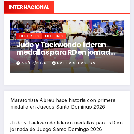
INTERNACIONAL
DEPORTES
NOTICIAS
do lideran
FEDOLA define su sele
RD en jornada
para los Juegos
o Domingo
Centroamericanos y 
AISI BASORA
26/07/2026
RICHARD BAZIL
Caribe Santo Doming
Maratonista Abreu hace historia con primera
medalla en Juegos Santo Domingo 2026
Judo y Taekwondo lideran medallas para RD en
jornada de Juego Santo Domingo 2026