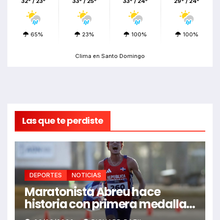
32º / 23º
33º / 25º
33º / 24º
29º / 24º
65%
23%
100%
100%
Clima en Santo Domingo
Las que te perdiste
DEPORTES
NOTICIAS
Maratonista Abreu hace
historia con primera medalla
en Juegos Santo Domingo