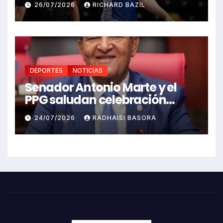
26/07/2026
RICHARD BAZIL
Caribe Santo Domingo 2026
DEPORTES
NOTICIAS
Senador Antonio Marte y el
PPG saludan celebración
Juegos Centroamericanos
24/07/2026
RADHAISI BASORA