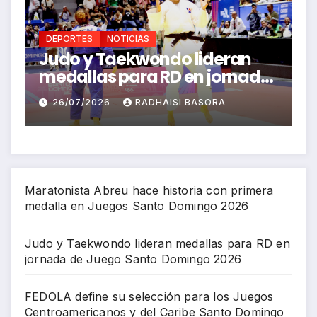
DEPORTES
NOTICIAS
deran
FEDOLA define su selección
jornada
para los Juegos
ngo
Centroamericanos y del
RA
26/07/2026
RICHARD BAZIL
Caribe Santo Domingo 2026
Maratonista Abreu hace historia con primera
medalla en Juegos Santo Domingo 2026
Judo y Taekwondo lideran medallas para RD en
jornada de Juego Santo Domingo 2026
FEDOLA define su selección para los Juegos
Centroamericanos y del Caribe Santo Domingo