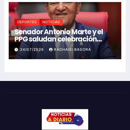
DEPORTES
NOTICIAS
Senador Antonio Marte y el
PPG saludan celebración
Juegos Centroamericanos
24/07/2026
RADHAISI BASORA