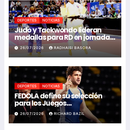
DEPORTES
NOTICIAS
Judo y Taekwondo lideran
medallas para RD en jornada
de Juego Santo Domingo 2026
26/07/2026
RADHAISI BASORA
DEPORTES
NOTICIAS
FEDOLA define su selección
para los Juegos
Centroamericanos y del
26/07/2026
RICHARD BAZIL
Caribe Santo Domingo 2026