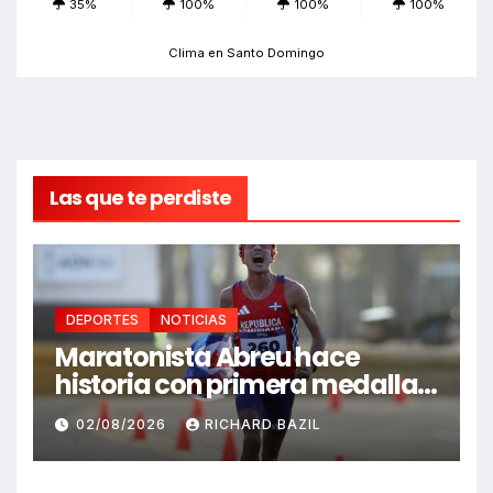
35%
100%
100%
100%
Clima en Santo Domingo
Las que te perdiste
DEPORTES
NOTICIAS
Maratonista Abreu hace
historia con primera medalla
en Juegos Santo Domingo
02/08/2026
RICHARD BAZIL
2026