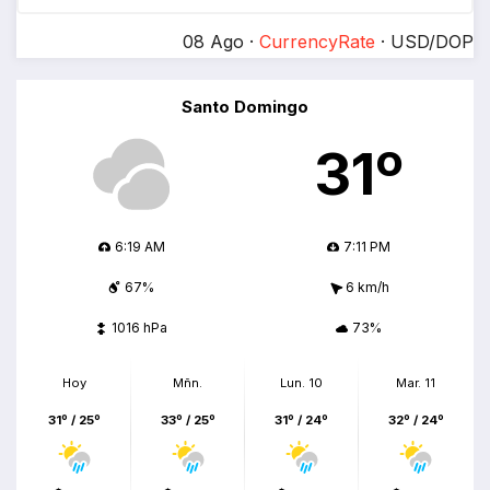
08 Ago ·
CurrencyRate
· USD/DOP
Santo Domingo
31º
6:19 AM
7:11 PM
67%
6 km/h
1016 hPa
73%
Hoy
Mñn.
Lun. 10
Mar. 11
31º / 25º
33º / 25º
31º / 24º
32º / 24º