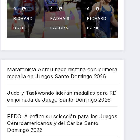
n
selecc
Marte
a p
medal
ión
y el
el
6
6
6
6
r
las
para
PPG
béi
RADHAISI
RICHARD
RADHAISI
RICHA
para
los
salud
l en
BASORA
BAZIL
BASORA
BAZIL
l
RD en
Juego
an
San
jornad
s
celebr
Dom
o
a de
Centro
ación
go
Juego
ameri
Juego
202
Santo
canos
s
n
Domin
y del
Centro
Maratonista Abreu hace historia con primera
medalla en Juegos Santo Domingo 2026
go
Caribe
ameri
2026
Santo
canos
Domin
Judo y Taekwondo lideran medallas para RD
en jornada de Juego Santo Domingo 2026
go
2026
FEDOLA define su selección para los Juegos
Centroamericanos y del Caribe Santo
Domingo 2026