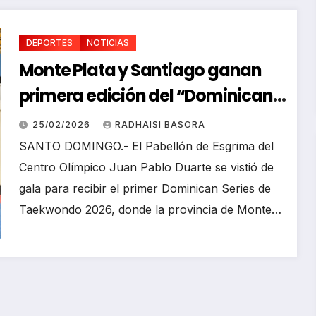
histori
a con
6
prime
RICHARD
DEPORTES
NOTICIAS
a
BAZIL
Monte Plata y Santiago ganan
meda
la en
primera edición del “Dominican
Jueg
Series de Taekwondo 2026″
s
25/02/2026
RADHAISI BASORA
Santo
SANTO DOMINGO.- El Pabellón de Esgrima del
Domi
Centro Olímpico Juan Pablo Duarte se vistió de
go
gala para recibir el primer Dominican Series de
2026
Taekwondo 2026, donde la provincia de Monte…