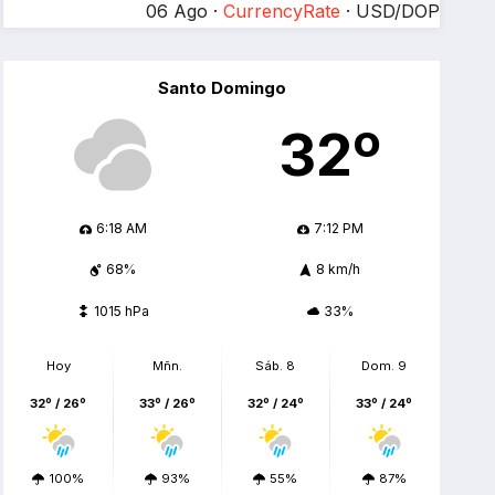
06 Ago ·
CurrencyRate
· USD/DOP
Santo Domingo
32º
6:18 AM
7:12 PM
68%
8 km/h
1015 hPa
33%
Hoy
Mñn.
Sáb. 8
Dom. 9
32º / 26º
33º / 26º
32º / 24º
33º / 24º
100%
93%
55%
87%