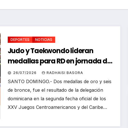
DEPORTES
NOTICIAS
Judo y Taekwondo lideran
medallas para RD en jornada de
Juego Santo Domingo 2026
26/07/2026
RADHAISI BASORA
DEPORTE
SANTO DOMINGO.- Dos medallas de oro y seis
S
NOTICIA
de bronce, fue el resultado de la delegación
S
Marat
dominicana en la segunda fecha oficial de los
onist
XXV Juegos Centroamericanos y del Caribe…
Abreu
hace
02/08/20