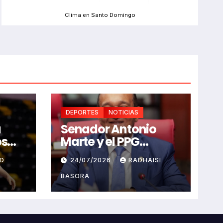
Clima en Santo Domingo
DEPORTES
NOTICIAS
u
Senador Antonio
os
Marte y el PPG
saludan celebración
RD
24/07/2026
RADHAISI
os y
Juegos
Centroamericanos
BASORA