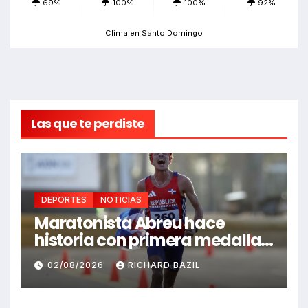
69%
100%
100%
92%
Clima en Santo Domingo
Las que te perdiste
DEPORTES
NOTICIAS
Maratonista Abreu hace
historia con primera medalla
en Juegos Santo Domingo
02/08/2026
RICHARD BAZIL
2026