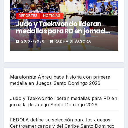
NOTICIAS
DEPORTES
NOTICIAS
Taekwondo lideran
FEDOLA define 
 para RD en jornada
para los Juego
o Santo Domingo
Centroamerica
6
RADHAISI BASORA
26/07/2026
RICH
Caribe Santo 
Maratonista Abreu hace historia con primera
medalla en Juegos Santo Domingo 2026
Judo y Taekwondo lideran medallas para RD en
jornada de Juego Santo Domingo 2026
FEDOLA define su selección para los Juegos
Centroamericanos y del Caribe Santo Domingo