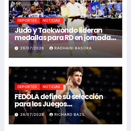
DEPORTES
NOTICIAS
Judo y Taekwondo lideran
medallas para RD en jornada
de Juego Santo Domingo 2026
26/07/2026
RADHAISI BASORA
DEPORTES
NOTICIAS
FEDOLA define su selección
para los Juegos
Centroamericanos y del
26/07/2026
RICHARD BAZIL
Caribe Santo Domingo 2026