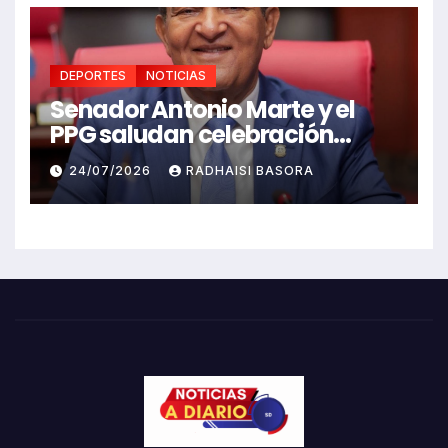
DEPORTES
NOTICIAS
Senador Antonio Marte y el
PPG saludan celebración
Juegos Centroamericanos
24/07/2026
RADHAISI BASORA