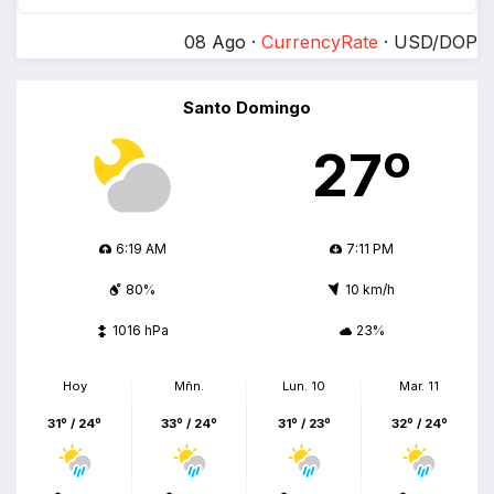
08 Ago ·
CurrencyRate
· USD/DOP
Santo Domingo
27º
6:19 AM
7:11 PM
80%
10 km/h
1016 hPa
23%
Hoy
Mñn.
Lun. 10
Mar. 11
31º / 24º
33º / 24º
31º / 23º
32º / 24º