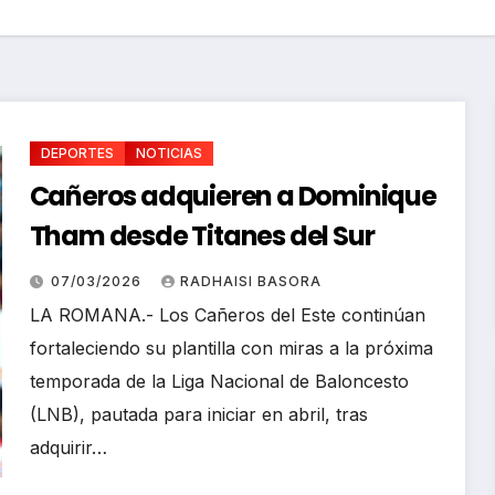
DEPORTES
NOTICIAS
Cañeros adquieren a Dominique
Tham desde Titanes del Sur
07/03/2026
RADHAISI BASORA
DEPORTE
LA ROMANA.- Los Cañeros del Este continúan
S
NOTICIA
fortaleciendo su plantilla con miras a la próxima
S
Marat
temporada de la Liga Nacional de Baloncesto
onista
(LNB), pautada para iniciar en abril, tras
Abreu
adquirir…
hace
02/08/202