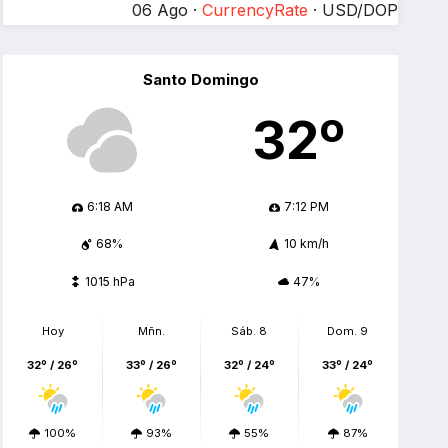
06 Ago ·
CurrencyRate
· USD/DOP
Santo Domingo
32º
6:18 AM
7:12 PM
68%
10 km/h
1015 hPa
47%
Hoy
Mñn.
Sáb. 8
Dom. 9
32º / 26º
33º / 26º
32º / 24º
33º / 24º
100%
93%
55%
87%