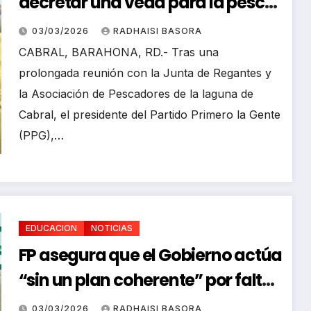
decretar una veda para la pesca
en la laguna de Cabral
03/03/2026
RADHAISI BASORA
CABRAL, BARAHONA, RD.- Tras una
prolongada reunión con la Junta de Regantes y
la Asociación de Pescadores de la laguna de
Cabral, el presidente del Partido Primero la Gente
(PPG),…
EDUCACION
NOTICIAS
FP asegura que el Gobierno actúa
“sin un plan coherente” por falta
de visión en Educación
03/03/2026
RADHAISI BASORA