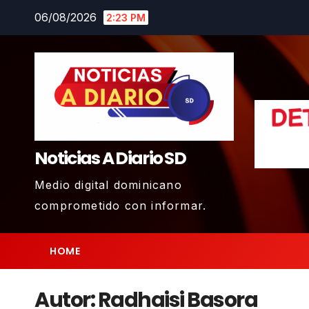
Skip
06/08/2026
2:23 PM
to
content
Noticias A Diario SD
Medio digital dominicano
comprometido con informar.
HOME
Autor:
Radhaisi Basora