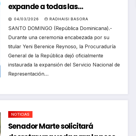
expande a todas las
jurisdicciones del país su servicio
04/03/2026
RADHAISI BASORA
de asistencia legal a las víctimas
SANTO DOMINGO (República Dominicana).-
Durante una ceremonia encabezada por su
titular Yeni Berenice Reynoso, la Procuraduría
General de la República dejó oficialmente
instaurada la expansión del Servicio Nacional de
Representación…
NOTICIAS
Senador Marte solicitará