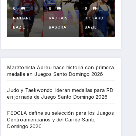
n
selecc
Marte
a pa
medal
ión
y el
el
6
6
6
6
r
las
para
PPG
béis
RADHAISI
RICHARD
RADHAISI
RICHA
para
los
salud
l en
BASORA
BAZIL
BASORA
BAZIL
l
RD en
Juego
an
San
jornad
s
celebr
Dom
a de
Centro
ación
go
Juego
ameri
Juego
202
Santo
canos
s
n
Domin
y del
Centro
Maratonista Abreu hace historia con primera
medalla en Juegos Santo Domingo 2026
go
Caribe
ameri
2026
Santo
canos
Domin
Judo y Taekwondo lideran medallas para RD
en jornada de Juego Santo Domingo 2026
go
2026
FEDOLA define su selección para los Juegos
Centroamericanos y del Caribe Santo
Domingo 2026