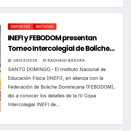
histori
a con
6
prime
RICHARD
a
BAZIL
DEPORTES
NOTICIAS
meda
la en
INEFI y FEBODOM presentan
Juego
Torneo Intercolegial de Boliche
s
2026
Santo
06/03/2026
RADHAISI BASORA
Domi
SANTO DOMINGO.- El Instituto Nacional de
go
Educación Física (INEFI), en alianza con la
2026
Federación de Boliche Dominicana (FEBODOM),
dio a conocer los detalles de la IV Copa
Intercolegial INEFI de…