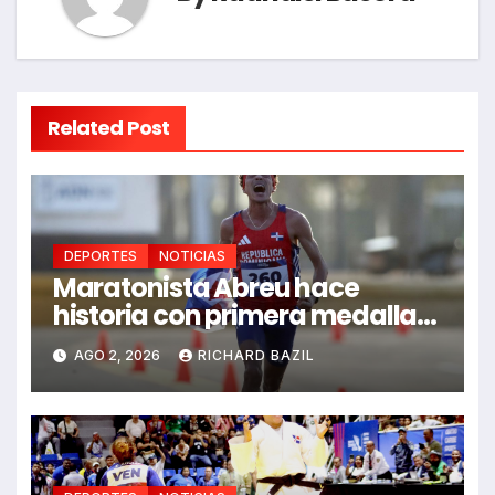
Related Post
DEPORTES
NOTICIAS
Maratonista Abreu hace
historia con primera medalla
en Juegos Santo Domingo
AGO 2, 2026
RICHARD BAZIL
2026