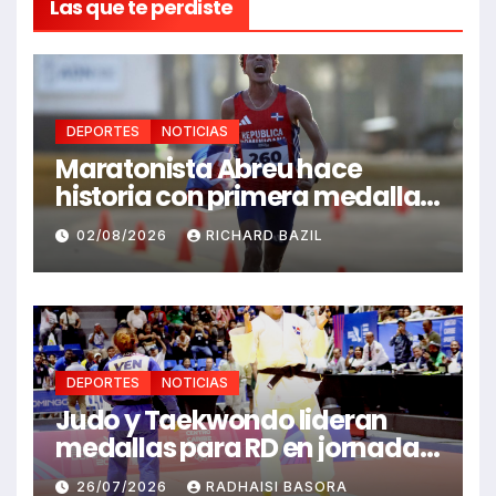
Las que te perdiste
DEPORTES
NOTICIAS
Maratonista Abreu hace
historia con primera medalla
en Juegos Santo Domingo
02/08/2026
RICHARD BAZIL
2026
DEPORTES
NOTICIAS
Judo y Taekwondo lideran
medallas para RD en jornada
de Juego Santo Domingo 2026
26/07/2026
RADHAISI BASORA