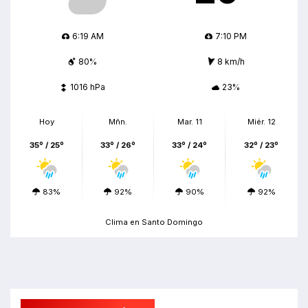
6:19 AM
7:10 PM
80%
8 km/h
1016 hPa
23%
Hoy
Mñn.
Mar. 11
Miér. 12
35º / 25º
33º / 26º
33º / 24º
32º / 23º
83%
92%
90%
92%
Clima en Santo Domingo