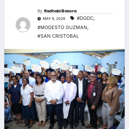
By
Radhaisi Basora
#DGDC
,
MAY 9, 2026
#MODESTO GUZMAN
,
#SAN CRISTOBAL