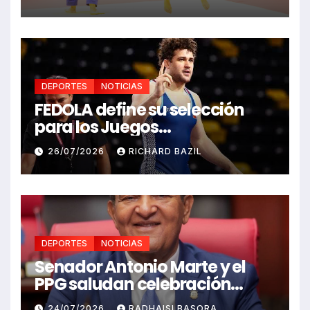
DEPORTES
NOTICIAS
FEDOLA define su selección
para los Juegos
Centroamericanos y del
26/07/2026
RICHARD BAZIL
Caribe Santo Domingo 2026
DEPORTES
NOTICIAS
Senador Antonio Marte y el
PPG saludan celebración
Juegos Centroamericanos
24/07/2026
RADHAISI BASORA