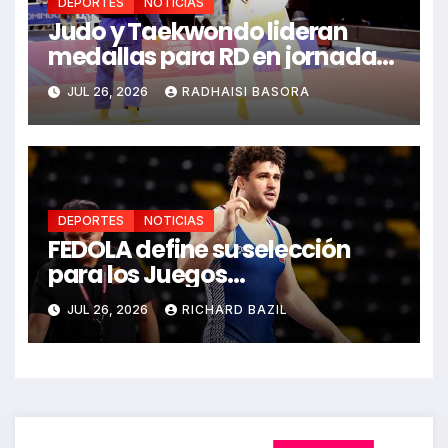
DEPORTES
NOTICIAS
Judo y Taekwondo lideran
medallas para RD en jornada
de Juego Santo Domingo 2026
JUL 26, 2026
RADHAISI BASORA
DEPORTES
NOTICIAS
FEDOLA define su selección
para los Juegos
Centroamericanos y del
JUL 26, 2026
RICHARD BAZIL
Caribe Santo Domingo 2026