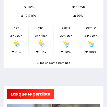
85%
2 km/h
1017 hPa
99%
Hoy
Mñn.
Sáb. 8
Dom. 9
31º / 26º
34º / 25º
32º / 25º
34º / 24º
79%
93%
20%
100%
Clima en Santo Domingo
Las que te perdiste