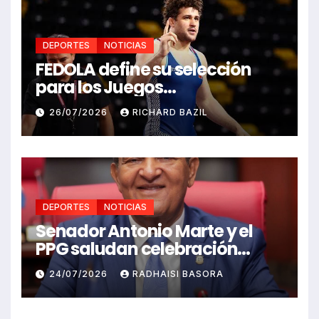
DEPORTES
NOTICIAS
FEDOLA define su selección
para los Juegos
Centroamericanos y del
26/07/2026
RICHARD BAZIL
Caribe Santo Domingo 2026
DEPORTES
NOTICIAS
Senador Antonio Marte y el
PPG saludan celebración
Juegos Centroamericanos
24/07/2026
RADHAISI BASORA