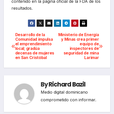
contenido en la página oficial de la FDA de los
resultados.
Navegación
Desarrollo de la
Ministerio de Energía
Comunidad impulsa
y Minas crea primer
el emprendimiento
equipo de
de
local; gradúa
inspectores de
decenas de mujeres
seguridad de mina
entradas
en San Cristóbal
Larimar
By
Richard Bazil
Medio digital dominicano
comprometido con informar.