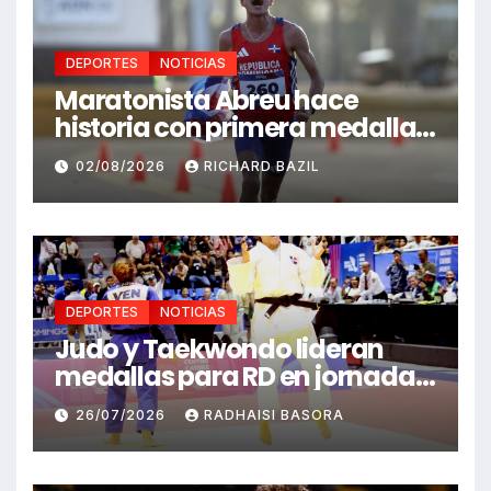
DEPORTES
NOTICIAS
Maratonista Abreu hace
historia con primera medalla
en Juegos Santo Domingo
02/08/2026
RICHARD BAZIL
2026
DEPORTES
NOTICIAS
Judo y Taekwondo lideran
medallas para RD en jornada
de Juego Santo Domingo 2026
26/07/2026
RADHAISI BASORA