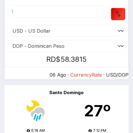
RD$58.3815
06 Ago ·
CurrencyRate
· USD/DOP
Santo Domingo
27º
6:18 AM
7:12 PM