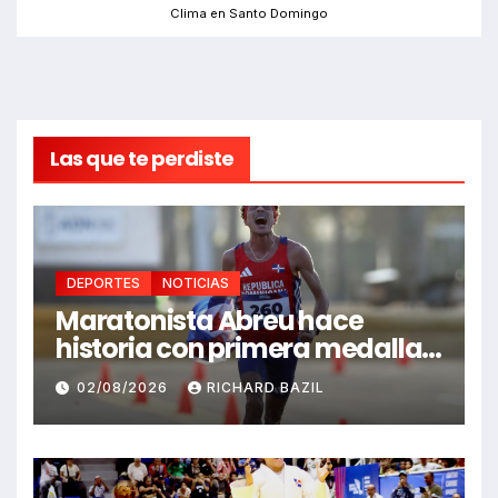
Clima en Santo Domingo
Las que te perdiste
DEPORTES
NOTICIAS
Maratonista Abreu hace
historia con primera medalla
en Juegos Santo Domingo
02/08/2026
RICHARD BAZIL
2026