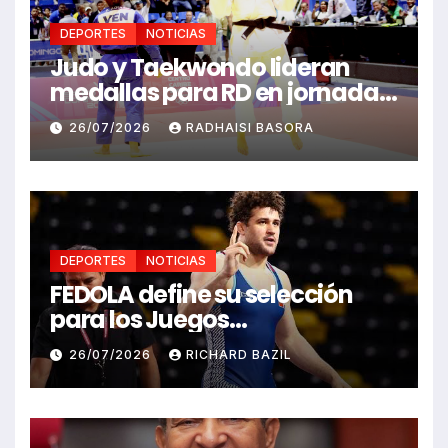
DEPORTES
NOTICIAS
Judo y Taekwondo lideran
medallas para RD en jornada
de Juego Santo Domingo 2026
26/07/2026
RADHAISI BASORA
DEPORTES
NOTICIAS
FEDOLA define su selección
para los Juegos
Centroamericanos y del
26/07/2026
RICHARD BAZIL
Caribe Santo Domingo 2026