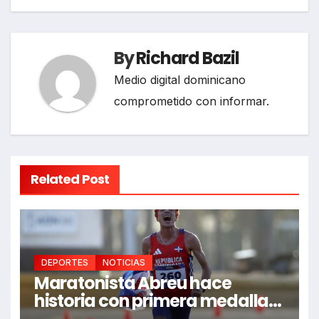
By
Richard Bazil
Medio digital dominicano
comprometido con informar.
Related Post
DEPORTES
NOTICIAS
Maratonista Abreu hace
historia con primera medalla
en Juegos Santo Domingo