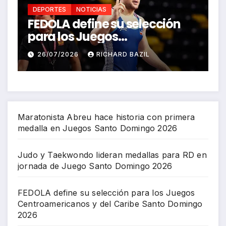
DEPORTES
NOTICIAS
FEDOLA define su selección
S
a
para los Juegos
P
Centroamericanos y del
J
26/07/2026
RICHARD BAZIL
Caribe Santo Domingo 2026
Maratonista Abreu hace historia con primera
medalla en Juegos Santo Domingo 2026
Judo y Taekwondo lideran medallas para RD en
jornada de Juego Santo Domingo 2026
FEDOLA define su selección para los Juegos
Centroamericanos y del Caribe Santo Domingo
2026