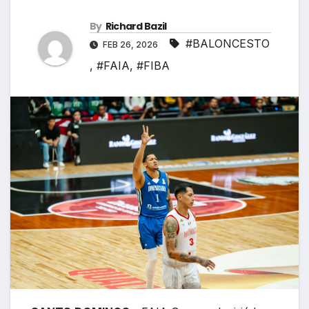
By
Richard Bazil
#BALONCESTO
FEB 26, 2026
,
#FAIA
,
#FIBA