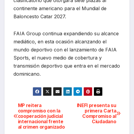
clasificatorio que otorgará siete plazas al
continente americano para el Mundial de
Baloncesto Catar 2027.
FAIA Group continua expandiendo su alcance
mediático, en esta ocasión alcanzando el
mundo deportivo con el lanzamiento de FAIA
Sports, el nuevo medio de cobertura y
transmisión deportivo que entra en el mercado
dominicano.
Navegación
MP reitera
INEFI presenta su
compromiso con la
primera Carta
cooperación judicial
Compromiso al
de
internacional frente
Ciudadano
al crimen organizado
entradas