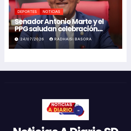
DEPORTES
NOTICIAS
Senador Antonio Marte y el
PPG saludan celebración
Juegos Centroamericanos
24/07/2026
RADHAISI BASORA