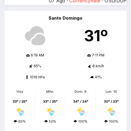
07 Ago ·
CurrencyRate
· USD/DOP
Santo Domingo
31º
6:19 AM
7:11 PM
65%
8 km/h
1016 hPa
41%
Hoy
Mñn.
Dom. 9
Lun. 10
33º / 25º
33º / 25º
34º / 24º
30º / 23º
65%
52%
100%
100%