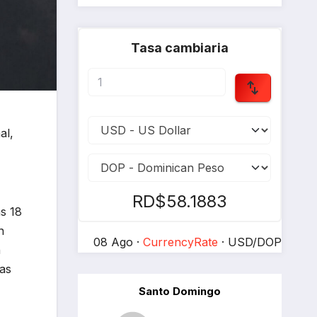
Tasa cambiaria
al,
RD$58.1883
as 18
n
08 Ago ·
CurrencyRate
· USD/DOP
n
ras
Santo Domingo