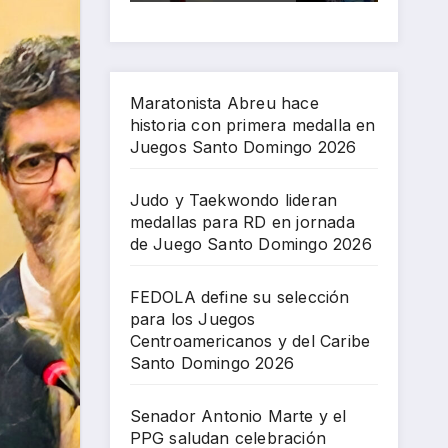
pri
par
gos
an
Sa
me
a
Ce
cel
nto
ra
RD
ntr
ebr
Do
me
en
oa
aci
mi
Maratonista Abreu hace
dal
jor
me
ón
ng
historia con primera medalla en
la
na
ric
Jue
o
Juegos Santo Domingo 2026
en
da
an
gos
202
Jue
de
os
Ce
6
Judo y Taekwondo lideran
gos
Jue
y
ntr
medallas para RD en jornada
Sa
go
del
oa
de Juego Santo Domingo 2026
nto
Sa
Car
me
Do
nto
ibe
ric
FEDOLA define su selección
mi
Do
Sa
an
para los Juegos
ng
mi
nto
os
Centroamericanos y del Caribe
o
ng
Do
Santo Domingo 2026
202
o
mi
6
202
ng
Senador Antonio Marte y el
6
o
PPG saludan celebración