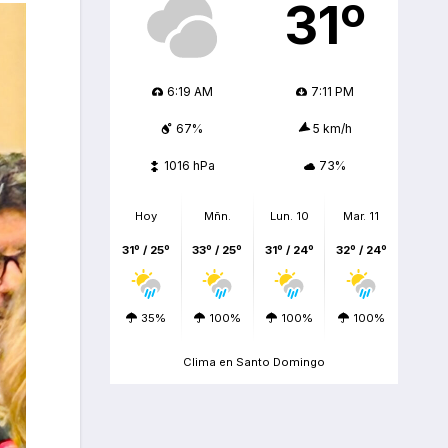
31º
6:19 AM
7:11 PM
67%
5 km/h
1016 hPa
73%
Hoy
Mñn.
Lun. 10
Mar. 11
31º / 25º
33º / 25º
31º / 24º
32º / 24º
35%
100%
100%
100%
Clima en Santo Domingo