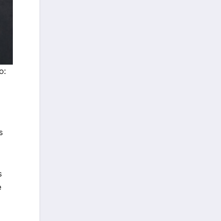
o:
s
s
e