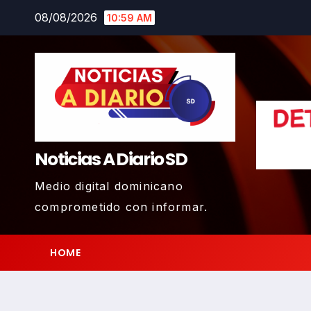
Skip
08/08/2026
10:59 AM
to
content
Noticias A Diario SD
Medio digital dominicano
comprometido con informar.
HOME