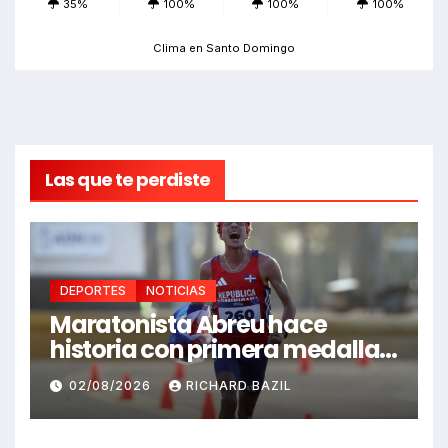
35%
100%
100%
100%
Clima en Santo Domingo
Las que te perdiste
DEPORTES
NOTICIAS
Maratonista Abreu hace
historia con primera medalla
en Juegos Santo Domingo
02/08/2026
RICHARD BAZIL
2026