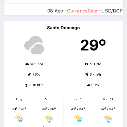
08 Ago ·
CurrencyRate
· USD/DOP
Santo Domingo
29º
6:19 AM
7:11 PM
76%
3 km/h
1016 hPa
99%
Hoy
Mñn.
Lun. 10
Mar. 11
31º / 25º
33º / 25º
31º / 24º
32º / 24º