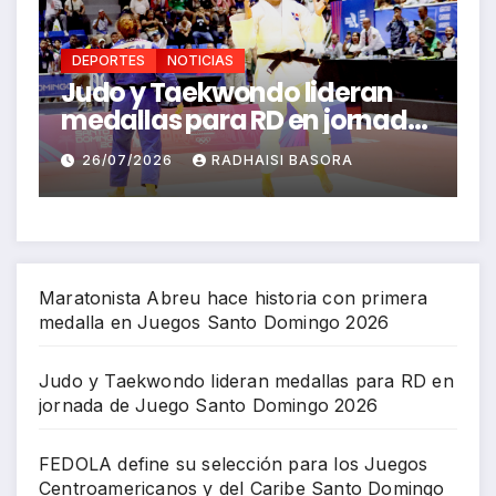
DEPORTES
NOTICIAS
ideran
FEDOLA define su selecció
 jornada
para los Juegos
mingo
Centroamericanos y del
SORA
26/07/2026
RICHARD BAZIL
Caribe Santo Domingo 20
Maratonista Abreu hace historia con primera
medalla en Juegos Santo Domingo 2026
Judo y Taekwondo lideran medallas para RD en
jornada de Juego Santo Domingo 2026
FEDOLA define su selección para los Juegos
Centroamericanos y del Caribe Santo Domingo