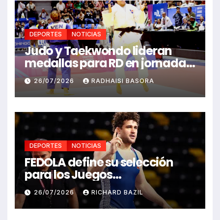
DEPORTES
NOTICIAS
Judo y Taekwondo lideran
medallas para RD en jornada
de Juego Santo Domingo 2026
26/07/2026
RADHAISI BASORA
DEPORTES
NOTICIAS
FEDOLA define su selección
para los Juegos
Centroamericanos y del
26/07/2026
RICHARD BAZIL
Caribe Santo Domingo 2026