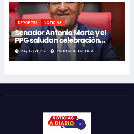
DEPORTES
NOTICIAS
Senador Antonio Marte y el
PPG saludan celebración
Juegos Centroamericanos
24/07/2026
RADHAISI BASORA